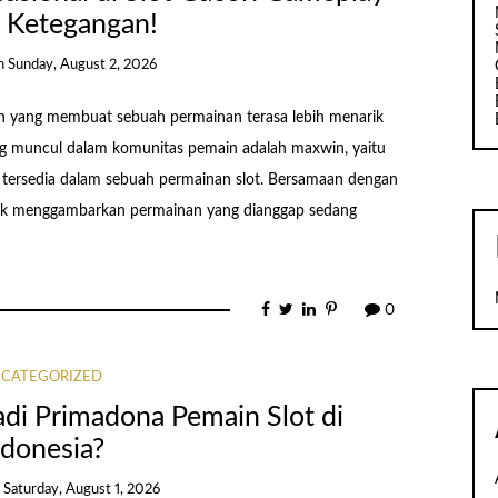
 Ketegangan!
n
Sunday, August 2, 2026
n yang membuat sebuah permainan terasa lebih menarik
ring muncul dalam komunitas pemain adalah maxwin, yaitu
g tersedia dalam sebuah permainan slot. Bersamaan dengan
 untuk menggambarkan permainan yang dianggap sedang
0
CATEGORIZED
di Primadona Pemain Slot di
ndonesia?
n
Saturday, August 1, 2026