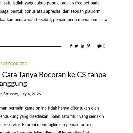
satu istilah yang cukup populer adalah free bet pada
ebagai bentuk bonus atau apresiasi dari sebuah platform
atkan penawaran tersebut, pemain perlu memahami cara
0
CATEGORIZED
r: Cara Tanya Bocoran ke CS tanpa
anggung
on
Saturday, July 4, 2026
laman bermain game online tidak hanya ditentukan oleh
 pendukung yang disediakan. Salah satu fitur yang semakin
omer service. Fitur ini memungkinkan pemain untuk