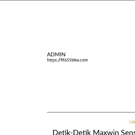
ADMIN
https://fifa55idea.com
UN
Detik-Detik Maxwin Sens