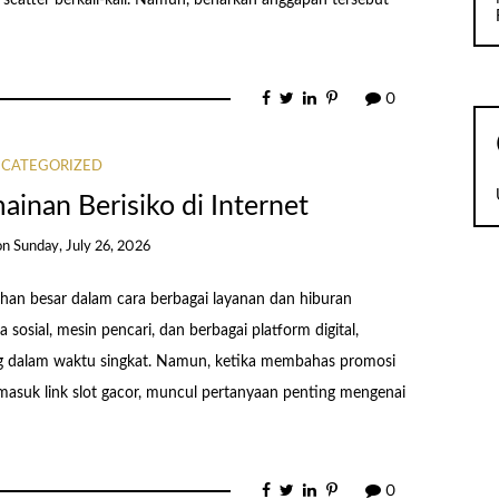
catter berkali-kali. Namun, benarkah anggapan tersebut
0
CATEGORIZED
ainan Berisiko di Internet
on
Sunday, July 26, 2026
an besar dalam cara berbagai layanan dan hiburan
sosial, mesin pencari, dan berbagai platform digital,
ng dalam waktu singkat. Namun, ketika membahas promosi
ermasuk link slot gacor, muncul pertanyaan penting mengenai
0