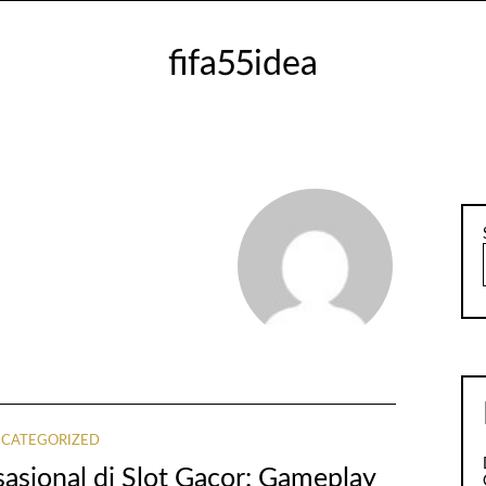
fifa55idea
CATEGORIZED
asional di Slot Gacor: Gameplay