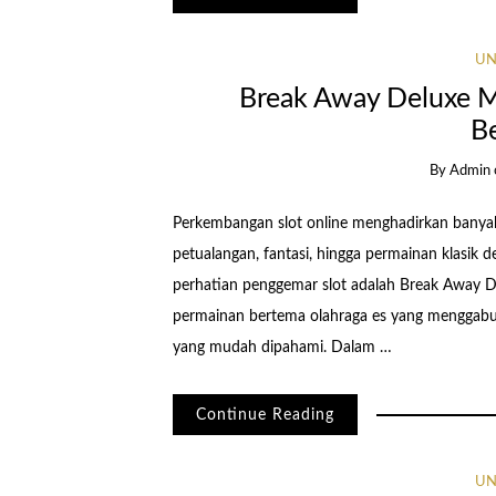
UN
Break Away Deluxe Mi
B
By
Admin
Perkembangan slot online menghadirkan banyak
petualangan, fantasi, hingga permainan klasik 
perhatian penggemar slot adalah Break Away D
permainan bertema olahraga es yang menggabun
yang mudah dipahami. Dalam …
Continue Reading
UN