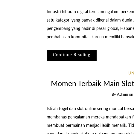
Industri hiburan digital terus mengalami perk
satu kategori yang banyak dikenal dalam dunia 
pengembang yang hadir di pasar global, Haban
pembahasan komunitas karena memiliki banyak 
Continue Reading
UN
Momen Terbaik Main Slot T
By
Admin
o
Istilah togel dan slot online sering muncul ber
membahas pengalaman mereka mendapatkan fitur 
membuat permainan menjadi lebih menarik. Tid