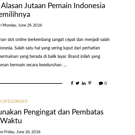
 Alasan Jutaan Pemain Indonesia
milihnya
n
Monday, June 29, 2026
inan slot online berkembang sangat cepat dan menjadi salah
donesia. Salah satu hal yang sering luput dari perhatian
ermainan yang berada di balik layar. Brand inilah yang
laman bermain secara keseluruhan. …
0
CATEGORIZED
unakan Pengingat dan Pembatas
Waktu
on
Friday, June 26, 2026