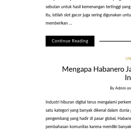
sebutan untuk hasil kemenangan tertinggi yan
itu, istilah slot gacor juga sering digunakan
memberikan …
Continue Reading
UN
Mengapa Habanero Ja
I
By
Admin
o
Industri hiburan digital terus mengalami perk
satu kategori yang banyak dikenal dalam dunia 
pengembang yang hadir di pasar global, Haban
pembahasan komunitas karena memiliki banyak 