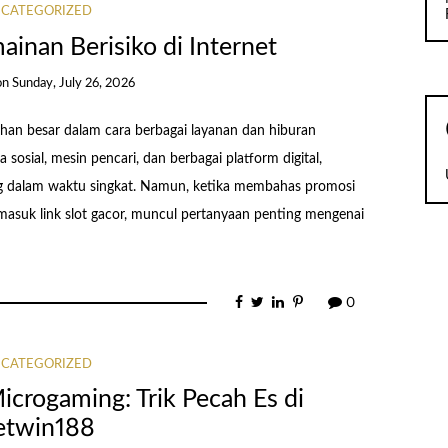
CATEGORIZED
ainan Berisiko di Internet
on
Sunday, July 26, 2026
an besar dalam cara berbagai layanan dan hiburan
sosial, mesin pencari, dan berbagai platform digital,
ng dalam waktu singkat. Namun, ketika membahas promosi
ermasuk link slot gacor, muncul pertanyaan penting mengenai
0
CATEGORIZED
crogaming: Trik Pecah Es di
etwin188