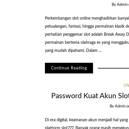
By
Admin
Perkembangan slot online menghadirkan banyak
petualangan, fantasi, hingga permainan klasik 
perhatian penggemar slot adalah Break Away D
permainan bertema olahraga es yang menggabun
yang mudah dipahami. Dalam …
Continue Reading
UN
Password Kuat Akun Slot
By
Admin
o
Di era digital, keamanan akun menjadi hal yang
platform slot777. Banyak orang masih menggun