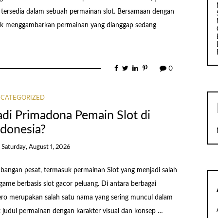
g tersedia dalam sebuah permainan slot. Bersamaan dengan
 untuk menggambarkan permainan yang dianggap sedang
0
CATEGORIZED
di Primadona Pemain Slot di
ndonesia?
n
Saturday, August 1, 2026
embangan pesat, termasuk permainan Slot yang menjadi salah
game berbasis slot gacor peluang. Di antara berbagai
ero merupakan salah satu nama yang sering muncul dalam
judul permainan dengan karakter visual dan konsep …