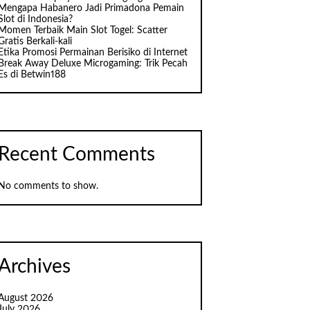
Mengapa Habanero Jadi Primadona Pemain
Slot di Indonesia?
Momen Terbaik Main Slot Togel: Scatter
Gratis Berkali-kali
Etika Promosi Permainan Berisiko di Internet
Break Away Deluxe Microgaming: Trik Pecah
Es di Betwin188
Recent Comments
No comments to show.
Archives
August 2026
July 2026