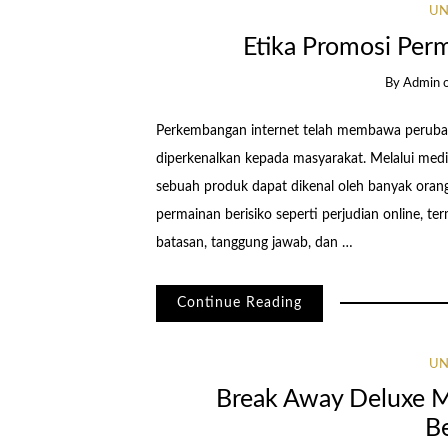
UN
Etika Promosi Perm
By
Admin
Perkembangan internet telah membawa perubah
diperkenalkan kepada masyarakat. Melalui media 
sebuah produk dapat dikenal oleh banyak ora
permainan berisiko seperti perjudian online, t
batasan, tanggung jawab, dan …
Continue Reading
UN
Break Away Deluxe Mi
B