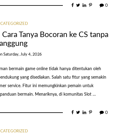
0
CATEGORIZED
r: Cara Tanya Bocoran ke CS tanpa
anggung
on
Saturday, July 4, 2026
laman bermain game online tidak hanya ditentukan oleh
 pendukung yang disediakan. Salah satu fitur yang semakin
omer service. Fitur ini memungkinkan pemain untuk
 panduan bermain. Menariknya, di komunitas Slot …
0
CATEGORIZED