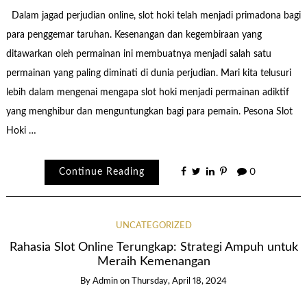
Dalam jagad perjudian online, slot hoki telah menjadi primadona bagi
para penggemar taruhan. Kesenangan dan kegembiraan yang
ditawarkan oleh permainan ini membuatnya menjadi salah satu
permainan yang paling diminati di dunia perjudian. Mari kita telusuri
lebih dalam mengenai mengapa slot hoki menjadi permainan adiktif
yang menghibur dan menguntungkan bagi para pemain. Pesona Slot
Hoki …
Continue Reading
0
UNCATEGORIZED
Rahasia Slot Online Terungkap: Strategi Ampuh untuk
Meraih Kemenangan
By
Admin
on
Thursday, April 18, 2024