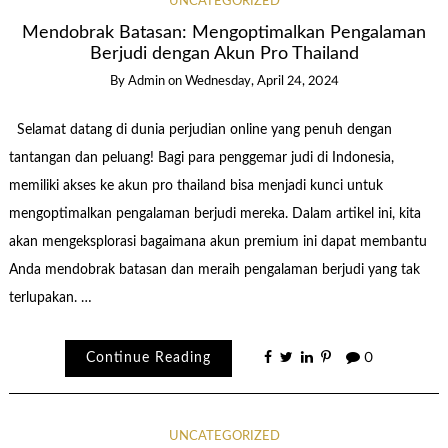
UNCATEGORIZED
Mendobrak Batasan: Mengoptimalkan Pengalaman
Berjudi dengan Akun Pro Thailand
By
Admin
on
Wednesday, April 24, 2024
Selamat datang di dunia perjudian online yang penuh dengan
tantangan dan peluang! Bagi para penggemar judi di Indonesia,
memiliki akses ke akun pro thailand bisa menjadi kunci untuk
mengoptimalkan pengalaman berjudi mereka. Dalam artikel ini, kita
akan mengeksplorasi bagaimana akun premium ini dapat membantu
Anda mendobrak batasan dan meraih pengalaman berjudi yang tak
terlupakan. …
Continue Reading
0
UNCATEGORIZED