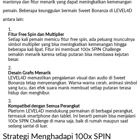
manisnya dan fitur menarik yang dapat meningkatkan kemenangan
pemain. Beberapa keunggulan bermain Sweet Bonanza di LEVEL4D
antara lain:
Fitur Free Spin dan Multiplier
Setiap kali pemain memicu fitur free spin, ada peluang munculnya
simbol multiplier yang bisa meningkatkan kemenangan hingga
beberapa kali lipat. Fitur ini membuat 100x SPIN Challenge
semakin menarik karena setiap putaran bisa membawa kejutan
besar.
Desain Grafis Menarik
LEVEL4D memastikan pengalaman visual dan audio di Sweet
Bonanza tetap menyenangkan. Warna-warna cerah, animasi simbol
yang lucu, dan efek suara manis membuat setiap putaran terasa
hidup dan menghibur.
Kompatibel dengan Semua Perangkat
Platform LEVEL4D mendukung permainan di berbagai perangkat,
termasuk smartphone dan tablet. Ini berarti pemain bisa menjalani
100x SPIN Challenge di mana saja, baik di rumah maupun saat
sedang santai di luar.
Strategi Menghadapi 100x SPIN