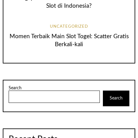
Slot di Indonesia?
UNCATEGORIZED
Momen Terbaik Main Slot Togel: Scatter Gratis
Berkali-kali
Search
Search