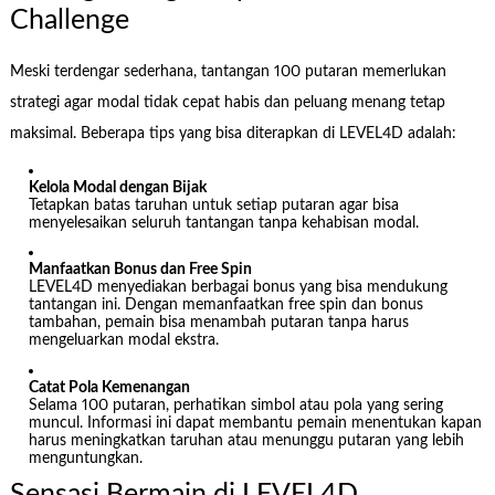
Challenge
Meski terdengar sederhana, tantangan 100 putaran memerlukan
strategi agar modal tidak cepat habis dan peluang menang tetap
maksimal. Beberapa tips yang bisa diterapkan di LEVEL4D adalah:
Kelola Modal dengan Bijak
Tetapkan batas taruhan untuk setiap putaran agar bisa
menyelesaikan seluruh tantangan tanpa kehabisan modal.
Manfaatkan Bonus dan Free Spin
LEVEL4D menyediakan berbagai bonus yang bisa mendukung
tantangan ini. Dengan memanfaatkan free spin dan bonus
tambahan, pemain bisa menambah putaran tanpa harus
mengeluarkan modal ekstra.
Catat Pola Kemenangan
Selama 100 putaran, perhatikan simbol atau pola yang sering
muncul. Informasi ini dapat membantu pemain menentukan kapan
harus meningkatkan taruhan atau menunggu putaran yang lebih
menguntungkan.
Sensasi Bermain di LEVEL4D