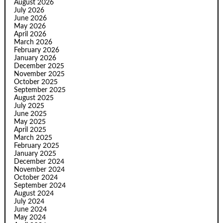
August 2026
July 2026
June 2026
May 2026
April 2026
March 2026
February 2026
January 2026
December 2025
November 2025
October 2025
September 2025
August 2025
July 2025
June 2025
May 2025
April 2025
March 2025
February 2025
January 2025
December 2024
November 2024
October 2024
September 2024
August 2024
July 2024
June 2024
May 2024