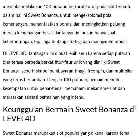
mencoba melakukan 100 putaran berturut-turut pada slot tertentu,
dalam hal ini Sweet Bonanza, untuk mengeksplorasi pola
kemenangan, memanfaatkan bonus, dan meningkatkan peluang
meraih kemenangan besar. Tantangan ini bukan hanya soal
keberuntungan, tapi juga tentang strategi dan manajemen modal.
Di LEVEL4D, tantangan ini dibuat lebih seru karena setiap putaran
bisa terasa berbeda berkat fitur-fitur unik yang dimiliki Sweet
Bonanza, seperti simbol pembayaran tinggi, free spin, dan multiplier
yang terus bertambah. Dengan 100 putaran, pemain memiliki
kesempatan untuk benar-benar memahami mekanisme slot dan
merasakan sensasi permainan yang intens.
Keunggulan Bermain Sweet Bonanza di
LEVEL4D
Sweet Bonanza merupakan slot populer yang dikenal karena tema