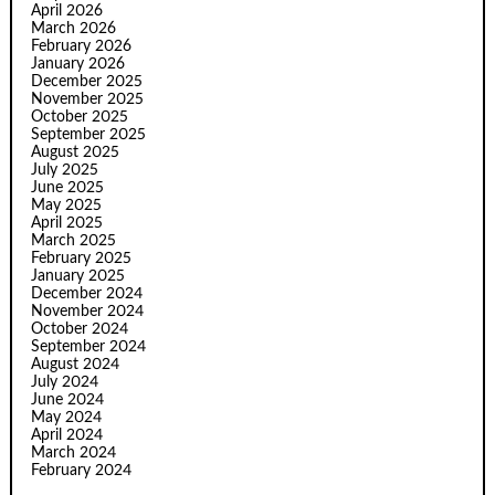
April 2026
March 2026
February 2026
January 2026
December 2025
November 2025
October 2025
September 2025
August 2025
July 2025
June 2025
May 2025
April 2025
March 2025
February 2025
January 2025
December 2024
November 2024
October 2024
September 2024
August 2024
July 2024
June 2024
May 2024
April 2024
March 2024
February 2024