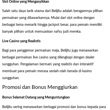
Slot Online yang Mengasyikkan
Salah satu daya tarik utama dari Belijitu adalah beragamnya pilihan
permainan yang ditawarkannya. Mulai dari slot online dengan
berbagai tema menarik hingga jackpot besar, para pemain memiliki
banyak pilihan untuk memuaskan nafsu judi mereka.
Live Casino yang Realistis
Bagi para penggemar permainan meja, Belijitu juga menawarkan
berbagai permainan live casino yang dilengkapi dengan dealer
sungguhan. Pengalaman bermain yang realistis dan interaktif
membuat para pemain merasa seolah-olah berada di kasino
sungguhan.
Promosi dan Bonus Menggiurkan
Bonus Selamat Datang yang Menguntungkan
Belijitu sering menawarkan berbagai promosi dan bonus kepada para