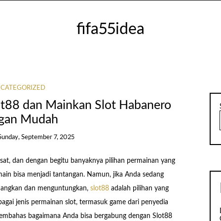
fifa55idea
CATEGORIZED
ot88 dan Mainkan Slot Habanero
gan Mudah
Sunday, September 7, 2025
sat, dan dengan begitu banyaknya pilihan permainan yang
main bisa menjadi tantangan. Namun, jika Anda sedang
enangkan dan menguntungkan,
slot88
adalah pilihan yang
bagai jenis permainan slot, termasuk game dari penyedia
 membahas bagaimana Anda bisa bergabung dengan Slot88