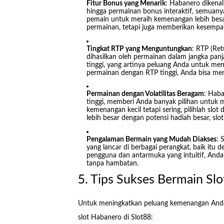
Fitur Bonus yang Menarik
: Habanero dikenal
hingga permainan bonus interaktif, semuan
pemain untuk meraih kemenangan lebih besar.
permainan, tetapi juga memberikan kesempa
Tingkat RTP yang Menguntungkan
: RTP (Re
dihasilkan oleh permainan dalam jangka pan
tinggi, yang artinya peluang Anda untuk me
permainan dengan RTP tinggi, Anda bisa me
Permainan dengan Volatilitas Beragam
: Haba
tinggi, memberi Anda banyak pilihan untuk 
kemenangan kecil tetapi sering, pilihlah slot
lebih besar dengan potensi hadiah besar, slot 
Pengalaman Bermain yang Mudah Diakses
: 
yang lancar di berbagai perangkat, baik it
pengguna dan antarmuka yang intuitif, Anda
tanpa hambatan.
5. Tips Sukses Bermain Sl
Untuk meningkatkan peluang kemenangan Anda,
slot Habanero di Slot88: