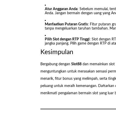
Atur Anggaran Anda
: Sebelum memulai, te
Anda. Jangan bermain dengan uang yang Anda
Manfaatkan Putaran Gratis
: Fitur putaran 
tanpa mengeluarkan taruhan tambahan. Manf
Pilih Slot dengan RTP Tinggi
: Slot dengan R
jangka panjang. Pilih game dengan RTP di 
Kesimpulan
Bergabung dengan
Slot88
dan memainkan slot 
menguntungkan untuk merasakan sensasi permai
menarik, fitur bonus yang melimpah, serta ti
peluang untuk meraih kemenangan. Daftarkan di
menikmati pengalaman bermain slot yang luar bi