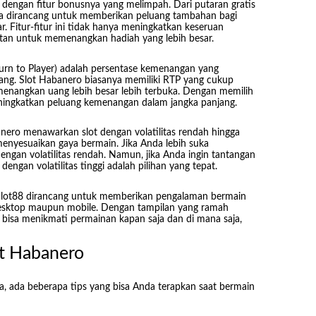
 dengan fitur bonusnya yang melimpah. Dari putaran gratis
ya dirancang untuk memberikan peluang tambahan bagi
 Fitur-fitur ini tidak hanya meningkatkan keseruan
tan untuk memenangkan hadiah yang lebih besar.
turn to Player) adalah persentase kemenangan yang
jang. Slot Habanero biasanya memiliki RTP yang cukup
menangkan uang lebih besar lebih terbuka. Dengan memilih
ningkatkan peluang kemenangan dalam jangka panjang.
nero menawarkan slot dengan volatilitas rendah hingga
menyesuaikan gaya bermain. Jika Anda lebih suka
 dengan volatilitas rendah. Namun, jika Anda ingin tantangan
dengan volatilitas tinggi adalah pilihan yang tepat.
Slot88 dirancang untuk memberikan pengalaman bermain
u desktop maupun mobile. Dengan tampilan yang ramah
 bisa menikmati permainan kapan saja dan di mana saja,
ot Habanero
 ada beberapa tips yang bisa Anda terapkan saat bermain