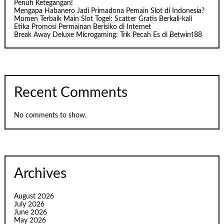
Penuh Ketegangan!
Mengapa Habanero Jadi Primadona Pemain Slot di Indonesia?
Momen Terbaik Main Slot Togel: Scatter Gratis Berkali-kali
Etika Promosi Permainan Berisiko di Internet
Break Away Deluxe Microgaming: Trik Pecah Es di Betwin188
Recent Comments
No comments to show.
Archives
August 2026
July 2026
June 2026
May 2026