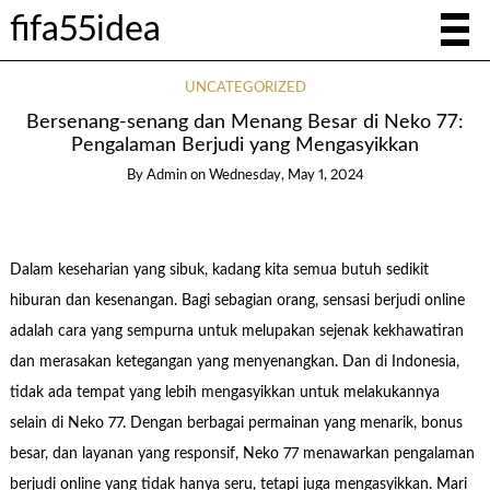
fifa55idea
UNCATEGORIZED
Bersenang-senang dan Menang Besar di Neko 77:
Pengalaman Berjudi yang Mengasyikkan
By
Admin
on
Wednesday, May 1, 2024
Dalam keseharian yang sibuk, kadang kita semua butuh sedikit
hiburan dan kesenangan. Bagi sebagian orang, sensasi berjudi online
adalah cara yang sempurna untuk melupakan sejenak kekhawatiran
dan merasakan ketegangan yang menyenangkan. Dan di Indonesia,
tidak ada tempat yang lebih mengasyikkan untuk melakukannya
selain di Neko 77. Dengan berbagai permainan yang menarik, bonus
besar, dan layanan yang responsif, Neko 77 menawarkan pengalaman
berjudi online yang tidak hanya seru, tetapi juga mengasyikkan. Mari