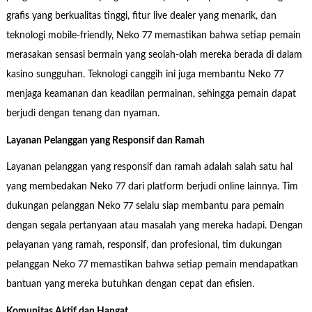
grafis yang berkualitas tinggi, fitur live dealer yang menarik, dan
teknologi mobile-friendly, Neko 77 memastikan bahwa setiap pemain
merasakan sensasi bermain yang seolah-olah mereka berada di dalam
kasino sungguhan. Teknologi canggih ini juga membantu Neko 77
menjaga keamanan dan keadilan permainan, sehingga pemain dapat
berjudi dengan tenang dan nyaman.
Layanan Pelanggan yang Responsif dan Ramah
Layanan pelanggan yang responsif dan ramah adalah salah satu hal
yang membedakan Neko 77 dari platform berjudi online lainnya. Tim
dukungan pelanggan Neko 77 selalu siap membantu para pemain
dengan segala pertanyaan atau masalah yang mereka hadapi. Dengan
pelayanan yang ramah, responsif, dan profesional, tim dukungan
pelanggan Neko 77 memastikan bahwa setiap pemain mendapatkan
bantuan yang mereka butuhkan dengan cepat dan efisien.
Komunitas Aktif dan Hangat