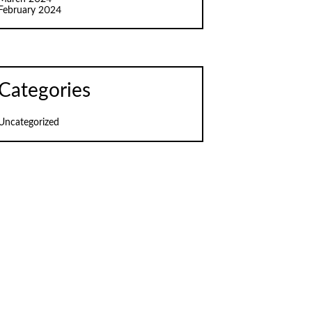
February 2024
Categories
Uncategorized