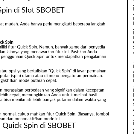
Spin di Slot SBOBET
t mudah. Anda hanya perlu mengikuti beberapa langkah
ck Spin
iki fitur Quick Spin. Namun, banyak game dari penyedia
an lainnya yang menawarkan fitur ini. Pastikan Anda
n penggunaan Quick Spin untuk mendapatkan pengalaman
atau opsi yang bertuliskan “Quick Spin” di layar permainan.
l putar (spin) utama atau di menu pengaturan permainan.
gaktifkan mode putaran cepat.
kan merasakan perbedaan yang signifikan dalam kecepatan
 lebih cepat, memungkinkan Anda untuk melihat hasil
da bisa menikmati lebih banyak putaran dalam waktu yang
n normal, cukup matikan fitur Quick Spin. Biasanya, tombol
kan dan menonaktifkan mode ini.
Quick Spin di SBOBET