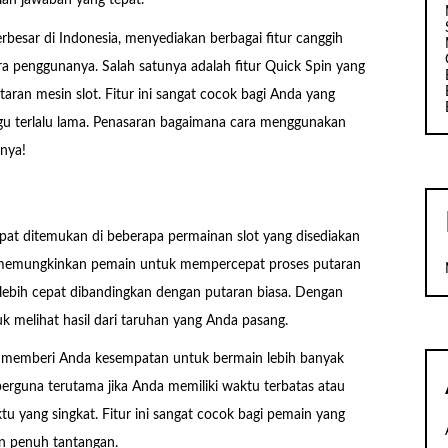
lah jawaban yang tepat.
rbesar di Indonesia, menyediakan berbagai fitur canggih
penggunanya. Salah satunya adalah fitur Quick Spin yang
n mesin slot. Fitur ini sangat cocok bagi Anda yang
u terlalu lama. Penasaran bagaimana cara menggunakan
nnya!
apat ditemukan di beberapa permainan slot yang disediakan
i memungkinkan pemain untuk mempercepat proses putaran
 lebih cepat dibandingkan dengan putaran biasa. Dengan
k melihat hasil dari taruhan yang Anda pasang.
h memberi Anda kesempatan untuk bermain lebih banyak
 berguna terutama jika Anda memiliki waktu terbatas atau
 yang singkat. Fitur ini sangat cocok bagi pemain yang
an penuh tantangan.