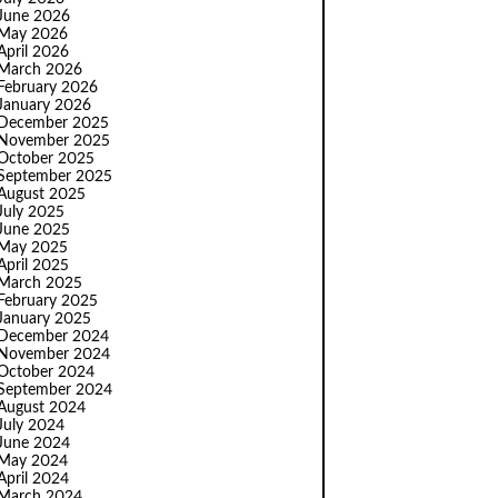
June 2026
May 2026
April 2026
March 2026
February 2026
January 2026
December 2025
November 2025
October 2025
September 2025
August 2025
July 2025
June 2025
May 2025
April 2025
March 2025
February 2025
January 2025
December 2024
November 2024
October 2024
September 2024
August 2024
July 2024
June 2024
May 2024
April 2024
March 2024