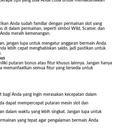
eberapa tips yang bisa Anda coba untuk memaksimalkan
ikan Anda sudah familiar dengan permainan slot yang
sus di dalam permainan, seperti simbol Wild, Scatter, dan
 Anda meraih kemenangan.
n, jangan lupa untuk mengatur anggaran bermain Anda.
da lebih cepat menghabiskan saldo, jadi pastikan untuk
.
sus
iki putaran bonus atau fitur khusus lainnya. Jangan hanya
da memanfaatkan semua fitur yang tersedia untuk
t bagi Anda yang ingin merasakan kecepatan dalam
Anda dapat mempercepat putaran mesin slot dan
 dalam waktu yang lebih singkat. Jangan lupa untuk
permainan yang tepat agar pengalaman bermain Anda