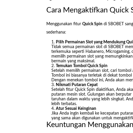
Cara Mengaktifkan Quick 
Menggunakan fitur
Quick Spin
di SBOBET sanga
sederhana:
Pilih Permainan Slot yang Mendukung Qui
Tidak semua permainan slot di SBOBET memil
terkemuka seperti Habanero, Microgaming, d
memilih permainan slot yang memungkinka
bermain yang maksimal.
Temukan Tombol Quick Spin
Setelah memilih permainan slot, cari tombol 
Tombol ini biasanya terletak di dekat tombo
Dengan menekan tombol ini, Anda akan men
Nikmati Putaran Cepat
Setelah fitur Quick Spin diaktifkan, Anda a
putaran mesin slot. Gulungan akan berputar
taruhan dalam waktu yang lebih singkat. An
lebih terbatas.
Atur Sesuai Keinginan
Jika Anda ingin kembali ke kecepatan putara
yang sama akan digunakan untuk mengaktif
Keuntungan Menggunakan 