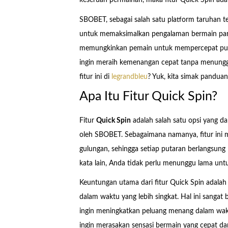
keseruan permainan, maka fitur Quick Spin ada
SBOBET, sebagai salah satu platform taruhan te
untuk memaksimalkan pengalaman bermain para 
memungkinkan pemain untuk mempercepat putara
ingin meraih kemenangan cepat tanpa menungg
fitur ini di
legrandbleu
? Yuk, kita simak pandua
Apa Itu Fitur Quick Spin?
Fitur
Quick Spin
adalah salah satu opsi yang d
oleh SBOBET. Sebagaimana namanya, fitur in
gulungan, sehingga setiap putaran berlangsung
kata lain, Anda tidak perlu menunggu lama untu
Keuntungan utama dari fitur Quick Spin adala
dalam waktu yang lebih singkat. Hal ini sangat
ingin meningkatkan peluang menang dalam waktu
ingin merasakan sensasi bermain yang cepat d