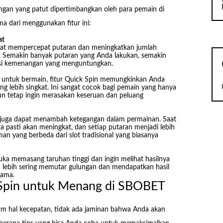
an yang patut dipertimbangkan oleh para pemain di
a dari menggunakan fitur ini:
at
at mempercepat putaran dan meningkatkan jumlah
t. Semakin banyak putaran yang Anda lakukan, semakin
asi kemenangan yang menguntungkan.
u untuk bermain, fitur Quick Spin memungkinkan Anda
 lebih singkat. Ini sangat cocok bagi pemain yang hanya
un tetap ingin merasakan keseruan dan peluang
 juga dapat menambah ketegangan dalam permainan. Saat
da pasti akan meningkat, dan setiap putaran menjadi lebih
n yang berbeda dari slot tradisional yang biasanya
suka memasang taruhan tinggi dan ingin melihat hasilnya
a lebih sering memutar gulungan dan mendapatkan hasil
lama.
Spin untuk Menang di SBOBET
m hal kecepatan, tidak ada jaminan bahwa Anda akan