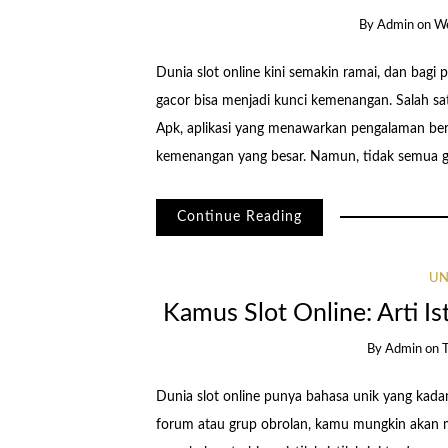
By
Admin
on
We
Dunia slot online kini semakin ramai, dan ba
gacor bisa menjadi kunci kemenangan. Salah s
Apk, aplikasi yang menawarkan pengalaman ber
kemenangan yang besar. Namun, tidak semua ga
Continue Reading
UN
Kamus Slot Online: Arti I
By
Admin
on
Dunia slot online punya bahasa unik yang kada
forum atau grup obrolan, kamu mungkin akan me