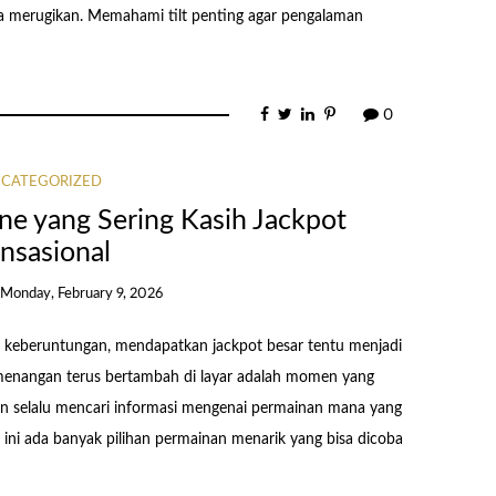
a merugikan. Memahami tilt penting agar pengalaman
0
CATEGORIZED
ne yang Sering Kasih Jackpot
nsasional
n
Monday, February 9, 2026
s keberuntungan, mendapatkan jackpot besar tentu menjadi
emenangan terus bertambah di layar adalah momen yang
ain selalu mencari informasi mengenai permainan mana yang
t ini ada banyak pilihan permainan menarik yang bisa dicoba