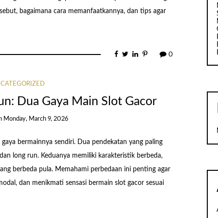
tersebut, bagaimana cara memanfaatkannya, dan tips agar
0
CATEGORIZED
un: Dua Gaya Main Slot Gacor
n
Monday, March 9, 2026
i gaya bermainnya sendiri. Dua pendekatan yang paling
dan long run. Keduanya memiliki karakteristik berbeda,
yang berbeda pula. Memahami perbedaan ini penting agar
modal, dan menikmati sensasi bermain slot gacor sesuai