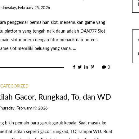
dnesday, February 25, 2026
gi para penggemar permainan slot, menemukan game yang
atu platform yang tengah naik daun adalah DAN777 Slot
main slot modern dengan fitur menarik dan potensi
me slot memiliki peluang yang sama, …
0
CATEGORIZED
stilah Gacor, Rungkad, To, dan WD
Thursday, February 19, 2026
ng bikin pemain baru garuk-garuk kepala. Saat masuk ke
lihat istilah seperti gacor, rungkad, TO, sampai WD. Buat