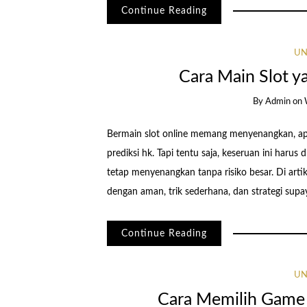
Continue Reading
UN
Cara Main Slot y
By
Admin
on
Bermain slot online memang menyenangkan, apa
prediksi hk. Tapi tentu saja, keseruan ini har
tetap menyenangkan tanpa risiko besar. Di arti
dengan aman, trik sederhana, dan strategi sup
Continue Reading
UN
Cara Memilih Game