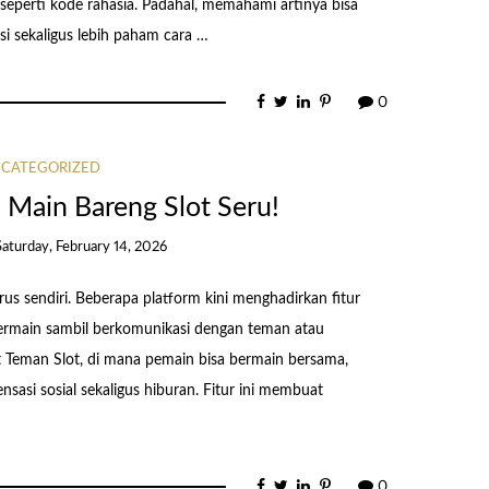
ar seperti kode rahasia. Padahal, memahami artinya bisa
 sekaligus lebih paham cara …
0
CATEGORIZED
 Main Bareng Slot Seru!
Saturday, February 14, 2026
arus sendiri. Beberapa platform kini menghadirkan fitur
ermain sambil berkomunikasi dengan teman atau
t Teman Slot, di mana pemain bisa bermain bersama,
si sosial sekaligus hiburan. Fitur ini membuat
0