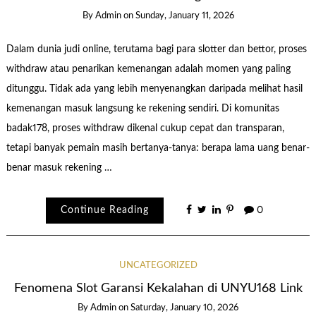
By
Admin
on
Sunday, January 11, 2026
Dalam dunia judi online, terutama bagi para slotter dan bettor, proses
withdraw atau penarikan kemenangan adalah momen yang paling
ditunggu. Tidak ada yang lebih menyenangkan daripada melihat hasil
kemenangan masuk langsung ke rekening sendiri. Di komunitas
badak178, proses withdraw dikenal cukup cepat dan transparan,
tetapi banyak pemain masih bertanya-tanya: berapa lama uang benar-
benar masuk rekening …
Continue Reading
0
UNCATEGORIZED
Fenomena Slot Garansi Kekalahan di UNYU168 Link
By
Admin
on
Saturday, January 10, 2026