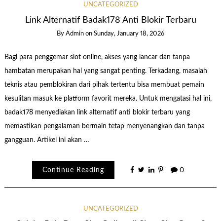
UNCATEGORIZED
Link Alternatif Badak178 Anti Blokir Terbaru
By
Admin
on
Sunday, January 18, 2026
Bagi para penggemar slot online, akses yang lancar dan tanpa
hambatan merupakan hal yang sangat penting. Terkadang, masalah
teknis atau pemblokiran dari pihak tertentu bisa membuat pemain
kesulitan masuk ke platform favorit mereka. Untuk mengatasi hal ini,
badak178 menyediakan link alternatif anti blokir terbaru yang
memastikan pengalaman bermain tetap menyenangkan dan tanpa
gangguan. Artikel ini akan …
Continue Reading
0
UNCATEGORIZED