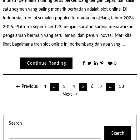
Industri permainan daring terus berkembang dengan cepat, dan salah
satu segmen yang paling menarik perhatian adalah slot online. Di
Indonesia, tren ini semakin populer, terutama menjelang tahun 2024-
2025. Platform seperti ceri123 menjadi sorotan karena menawarkan
pengalaman bermain yang seru, aman, dan penuh inovasi. Mari kita
lihat bagaimana tren slot online ini berkembang dan apa yang …
Continue Reading
0
Posts
← Previous
1
…
3
4
5
6
7
…
53
Next →
pagination
Search
Search