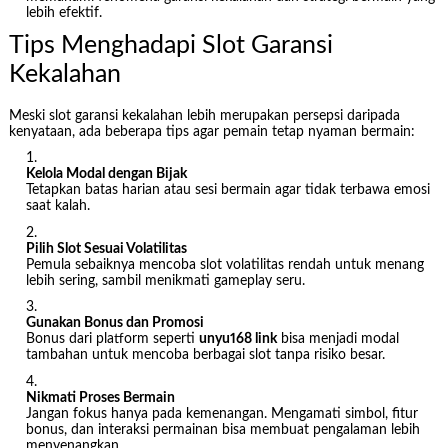
lebih efektif.
Tips Menghadapi Slot Garansi
Kekalahan
Meski slot garansi kekalahan lebih merupakan persepsi daripada
kenyataan, ada beberapa tips agar pemain tetap nyaman bermain:
Kelola Modal dengan Bijak
Tetapkan batas harian atau sesi bermain agar tidak terbawa emosi
saat kalah.
Pilih Slot Sesuai Volatilitas
Pemula sebaiknya mencoba slot volatilitas rendah untuk menang
lebih sering, sambil menikmati gameplay seru.
Gunakan Bonus dan Promosi
Bonus dari platform seperti
unyu168 link
bisa menjadi modal
tambahan untuk mencoba berbagai slot tanpa risiko besar.
Nikmati Proses Bermain
Jangan fokus hanya pada kemenangan. Mengamati simbol, fitur
bonus, dan interaksi permainan bisa membuat pengalaman lebih
menyenangkan.