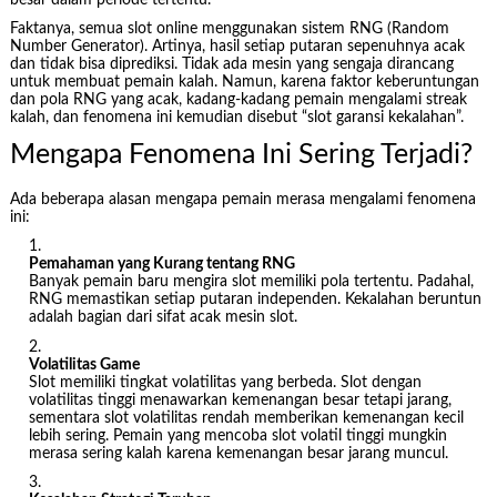
Faktanya, semua slot online menggunakan sistem RNG (Random
Number Generator). Artinya, hasil setiap putaran sepenuhnya acak
dan tidak bisa diprediksi. Tidak ada mesin yang sengaja dirancang
untuk membuat pemain kalah. Namun, karena faktor keberuntungan
dan pola RNG yang acak, kadang-kadang pemain mengalami streak
kalah, dan fenomena ini kemudian disebut “slot garansi kekalahan”.
Mengapa Fenomena Ini Sering Terjadi?
Ada beberapa alasan mengapa pemain merasa mengalami fenomena
ini:
Pemahaman yang Kurang tentang RNG
Banyak pemain baru mengira slot memiliki pola tertentu. Padahal,
RNG memastikan setiap putaran independen. Kekalahan beruntun
adalah bagian dari sifat acak mesin slot.
Volatilitas Game
Slot memiliki tingkat volatilitas yang berbeda. Slot dengan
volatilitas tinggi menawarkan kemenangan besar tetapi jarang,
sementara slot volatilitas rendah memberikan kemenangan kecil
lebih sering. Pemain yang mencoba slot volatil tinggi mungkin
merasa sering kalah karena kemenangan besar jarang muncul.