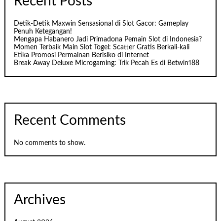
Recent Posts
Detik-Detik Maxwin Sensasional di Slot Gacor: Gameplay
Penuh Ketegangan!
Mengapa Habanero Jadi Primadona Pemain Slot di Indonesia?
Momen Terbaik Main Slot Togel: Scatter Gratis Berkali-kali
Etika Promosi Permainan Berisiko di Internet
Break Away Deluxe Microgaming: Trik Pecah Es di Betwin188
Recent Comments
No comments to show.
Archives