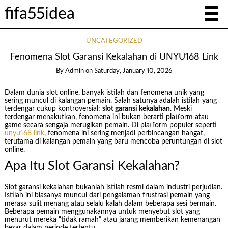
fifa55idea
UNCATEGORIZED
Fenomena Slot Garansi Kekalahan di UNYU168 Link
By
Admin
on
Saturday, January 10, 2026
Dalam dunia slot online, banyak istilah dan fenomena unik yang
sering muncul di kalangan pemain. Salah satunya adalah istilah yang
terdengar cukup kontroversial:
slot garansi kekalahan
. Meski
terdengar menakutkan, fenomena ini bukan berarti platform atau
game secara sengaja merugikan pemain. Di platform populer seperti
unyu168 link
, fenomena ini sering menjadi perbincangan hangat,
terutama di kalangan pemain yang baru mencoba peruntungan di slot
online.
Apa Itu Slot Garansi Kekalahan?
Slot garansi kekalahan bukanlah istilah resmi dalam industri perjudian.
Istilah ini biasanya muncul dari pengalaman frustrasi pemain yang
merasa sulit menang atau selalu kalah dalam beberapa sesi bermain.
Beberapa pemain menggunakannya untuk menyebut slot yang
menurut mereka “tidak ramah” atau jarang memberikan kemenangan
besar dalam periode tertentu.