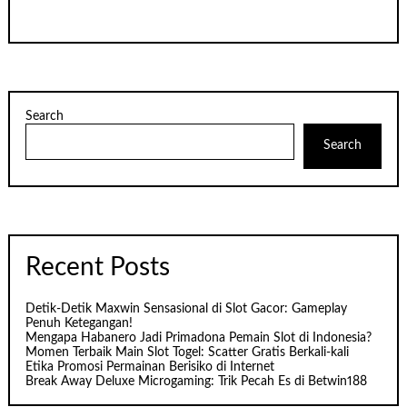
Search
Search
Recent Posts
Detik-Detik Maxwin Sensasional di Slot Gacor: Gameplay
Penuh Ketegangan!
Mengapa Habanero Jadi Primadona Pemain Slot di Indonesia?
Momen Terbaik Main Slot Togel: Scatter Gratis Berkali-kali
Etika Promosi Permainan Berisiko di Internet
Break Away Deluxe Microgaming: Trik Pecah Es di Betwin188