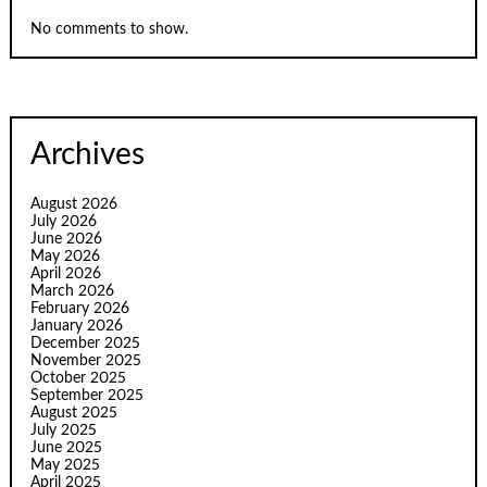
No comments to show.
Archives
August 2026
July 2026
June 2026
May 2026
April 2026
March 2026
February 2026
January 2026
December 2025
November 2025
October 2025
September 2025
August 2025
July 2025
June 2025
May 2025
April 2025