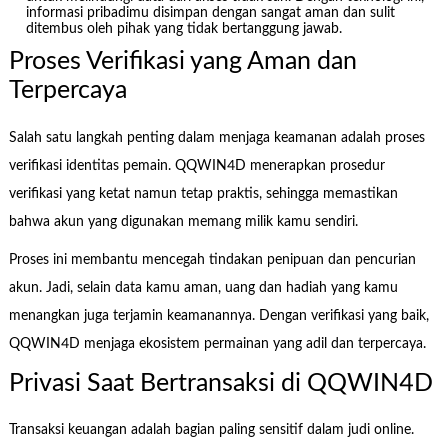
informasi pribadimu disimpan dengan sangat aman dan sulit
ditembus oleh pihak yang tidak bertanggung jawab.
Proses Verifikasi yang Aman dan
Terpercaya
Salah satu langkah penting dalam menjaga keamanan adalah proses
verifikasi identitas pemain. QQWIN4D menerapkan prosedur
verifikasi yang ketat namun tetap praktis, sehingga memastikan
bahwa akun yang digunakan memang milik kamu sendiri.
Proses ini membantu mencegah tindakan penipuan dan pencurian
akun. Jadi, selain data kamu aman, uang dan hadiah yang kamu
menangkan juga terjamin keamanannya. Dengan verifikasi yang baik,
QQWIN4D menjaga ekosistem permainan yang adil dan terpercaya.
Privasi Saat Bertransaksi di QQWIN4D
Transaksi keuangan adalah bagian paling sensitif dalam judi online.