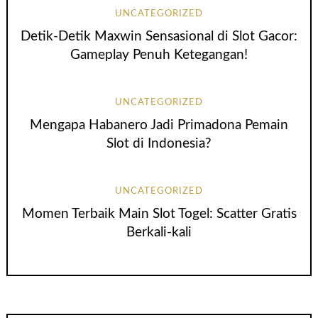
UNCATEGORIZED
Detik-Detik Maxwin Sensasional di Slot Gacor:
Gameplay Penuh Ketegangan!
UNCATEGORIZED
Mengapa Habanero Jadi Primadona Pemain
Slot di Indonesia?
UNCATEGORIZED
Momen Terbaik Main Slot Togel: Scatter Gratis
Berkali-kali