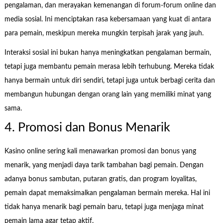
pengalaman, dan merayakan kemenangan di forum-forum online dan
media sosial. Ini menciptakan rasa kebersamaan yang kuat di antara
para pemain, meskipun mereka mungkin terpisah jarak yang jauh.
Interaksi sosial ini bukan hanya meningkatkan pengalaman bermain,
tetapi juga membantu pemain merasa lebih terhubung. Mereka tidak
hanya bermain untuk diri sendiri, tetapi juga untuk berbagi cerita dan
membangun hubungan dengan orang lain yang memiliki minat yang
sama.
4. Promosi dan Bonus Menarik
Kasino online sering kali menawarkan promosi dan bonus yang
menarik, yang menjadi daya tarik tambahan bagi pemain. Dengan
adanya bonus sambutan, putaran gratis, dan program loyalitas,
pemain dapat memaksimalkan pengalaman bermain mereka. Hal ini
tidak hanya menarik bagi pemain baru, tetapi juga menjaga minat
pemain lama agar tetap aktif.