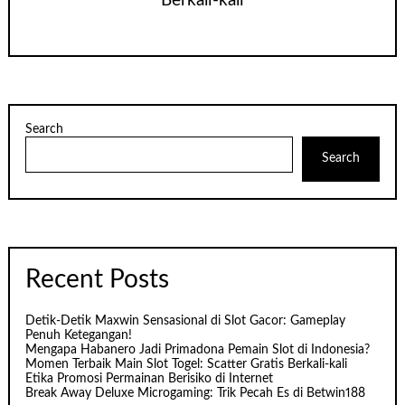
Berkali-kali
Search
Search
Recent Posts
Detik-Detik Maxwin Sensasional di Slot Gacor: Gameplay
Penuh Ketegangan!
Mengapa Habanero Jadi Primadona Pemain Slot di Indonesia?
Momen Terbaik Main Slot Togel: Scatter Gratis Berkali-kali
Etika Promosi Permainan Berisiko di Internet
Break Away Deluxe Microgaming: Trik Pecah Es di Betwin188