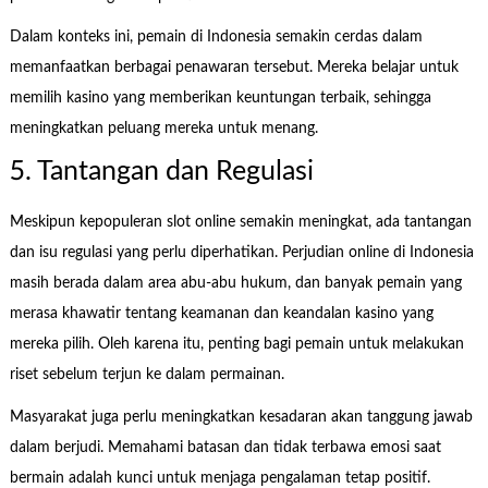
Dalam konteks ini, pemain di Indonesia semakin cerdas dalam
memanfaatkan berbagai penawaran tersebut. Mereka belajar untuk
memilih kasino yang memberikan keuntungan terbaik, sehingga
meningkatkan peluang mereka untuk menang.
5. Tantangan dan Regulasi
Meskipun kepopuleran slot online semakin meningkat, ada tantangan
dan isu regulasi yang perlu diperhatikan. Perjudian online di Indonesia
masih berada dalam area abu-abu hukum, dan banyak pemain yang
merasa khawatir tentang keamanan dan keandalan kasino yang
mereka pilih. Oleh karena itu, penting bagi pemain untuk melakukan
riset sebelum terjun ke dalam permainan.
Masyarakat juga perlu meningkatkan kesadaran akan tanggung jawab
dalam berjudi. Memahami batasan dan tidak terbawa emosi saat
bermain adalah kunci untuk menjaga pengalaman tetap positif.