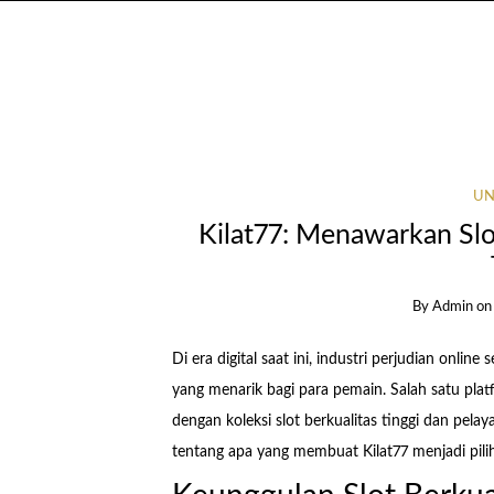
UN
Kilat77: Menawarkan Slo
By
Admin
o
Di era digital saat ini, industri perjudian onl
yang menarik bagi para pemain. Salah satu pla
dengan koleksi slot berkualitas tinggi dan pela
tentang apa yang membuat Kilat77 menjadi pilih