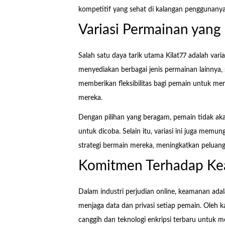
kompetitif yang sehat di kalangan penggunanya
Variasi Permainan yan
Salah satu daya tarik utama Kilat77 adalah varia
menyediakan berbagai jenis permainan lainnya, se
memberikan fleksibilitas bagi pemain untuk mem
mereka.
Dengan pilihan yang beragam, pemain tidak aka
untuk dicoba. Selain itu, variasi ini juga me
strategi bermain mereka, meningkatkan peluan
Komitmen Terhadap Kea
Dalam industri perjudian online, keamanan adal
menjaga data dan privasi setiap pemain. Oleh 
canggih dan teknologi enkripsi terbaru untuk m