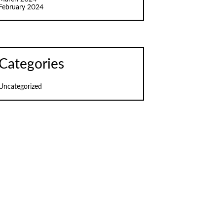
February 2024
Categories
Uncategorized