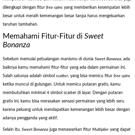
dilengkapi dengan fitur
free spins
yang memberikan kesempatan lebih
besar untuk meraih kemenangan besar tanpa harus mengeluarkan
taruhan tambahan.
Memahami Fitur-Fitur di
Sweet
Bonanza
Sebelum memulai petualangan manismu di dunia
Sweet Bonanza
, ada
baiknya kamu memahami fitur-fitur yang ada dalam permainan ini.
Salah satunya adalah simbol
scatter
, yang bisa memicu fitur
free spins
ketika muncul di gulungan. Untuk memicu putaran gratis, kamu
membutuhkan minimal 4 simbol scatter di layar. Dengan putaran
gratis ini, kamu bisa merasakan sensasi permainan yang lebih seru
karena peluang untuk mendapatkan kemenangan lebih besar dengan
adanya pengganda yang aktif.
Selain itu,
Sweet Bonanza
juga menawarkan fitur
Multiplier
yang dapat