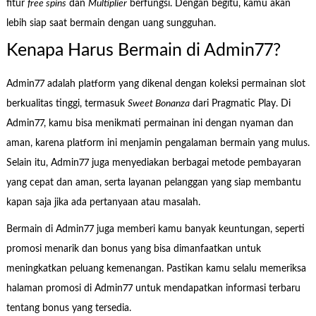
fitur
free spins
dan
Multiplier
berfungsi. Dengan begitu, kamu akan
lebih siap saat bermain dengan uang sungguhan.
Kenapa Harus Bermain di Admin77?
Admin77 adalah platform yang dikenal dengan koleksi permainan slot
berkualitas tinggi, termasuk
Sweet Bonanza
dari Pragmatic Play. Di
Admin77, kamu bisa menikmati permainan ini dengan nyaman dan
aman, karena platform ini menjamin pengalaman bermain yang mulus.
Selain itu, Admin77 juga menyediakan berbagai metode pembayaran
yang cepat dan aman, serta layanan pelanggan yang siap membantu
kapan saja jika ada pertanyaan atau masalah.
Bermain di Admin77 juga memberi kamu banyak keuntungan, seperti
promosi menarik dan bonus yang bisa dimanfaatkan untuk
meningkatkan peluang kemenangan. Pastikan kamu selalu memeriksa
halaman promosi di Admin77 untuk mendapatkan informasi terbaru
tentang bonus yang tersedia.