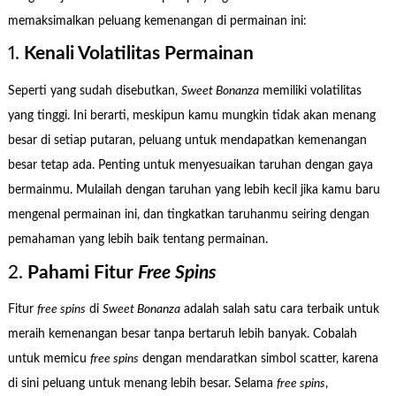
memaksimalkan peluang kemenangan di permainan ini:
1.
Kenali Volatilitas Permainan
Seperti yang sudah disebutkan,
Sweet Bonanza
memiliki volatilitas
yang tinggi. Ini berarti, meskipun kamu mungkin tidak akan menang
besar di setiap putaran, peluang untuk mendapatkan kemenangan
besar tetap ada. Penting untuk menyesuaikan taruhan dengan gaya
bermainmu. Mulailah dengan taruhan yang lebih kecil jika kamu baru
mengenal permainan ini, dan tingkatkan taruhanmu seiring dengan
pemahaman yang lebih baik tentang permainan.
2.
Pahami Fitur
Free Spins
Fitur
free spins
di
Sweet Bonanza
adalah salah satu cara terbaik untuk
meraih kemenangan besar tanpa bertaruh lebih banyak. Cobalah
untuk memicu
free spins
dengan mendaratkan simbol scatter, karena
di sini peluang untuk menang lebih besar. Selama
free spins
,