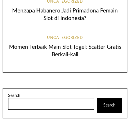
UNCATEGORIZED
Mengapa Habanero Jadi Primadona Pemain
Slot di Indonesia?
UNCATEGORIZED
Momen Terbaik Main Slot Togel: Scatter Gratis
Berkali-kali
Search
Search