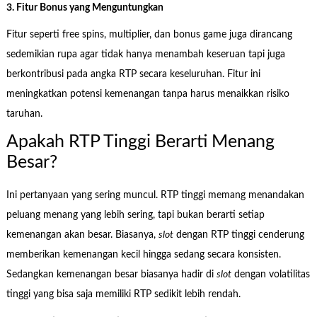
3. Fitur Bonus yang Menguntungkan
Fitur seperti free spins, multiplier, dan bonus game juga dirancang
sedemikian rupa agar tidak hanya menambah keseruan tapi juga
berkontribusi pada angka RTP secara keseluruhan. Fitur ini
meningkatkan potensi kemenangan tanpa harus menaikkan risiko
taruhan.
Apakah RTP Tinggi Berarti Menang
Besar?
Ini pertanyaan yang sering muncul. RTP tinggi memang menandakan
peluang menang yang lebih sering, tapi bukan berarti setiap
kemenangan akan besar. Biasanya,
slot
dengan RTP tinggi cenderung
memberikan kemenangan kecil hingga sedang secara konsisten.
Sedangkan kemenangan besar biasanya hadir di
slot
dengan volatilitas
tinggi yang bisa saja memiliki RTP sedikit lebih rendah.