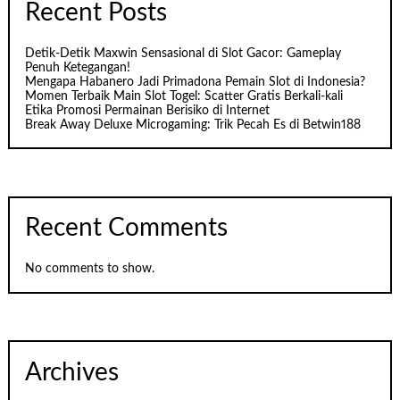
Recent Posts
Detik-Detik Maxwin Sensasional di Slot Gacor: Gameplay
Penuh Ketegangan!
Mengapa Habanero Jadi Primadona Pemain Slot di Indonesia?
Momen Terbaik Main Slot Togel: Scatter Gratis Berkali-kali
Etika Promosi Permainan Berisiko di Internet
Break Away Deluxe Microgaming: Trik Pecah Es di Betwin188
Recent Comments
No comments to show.
Archives