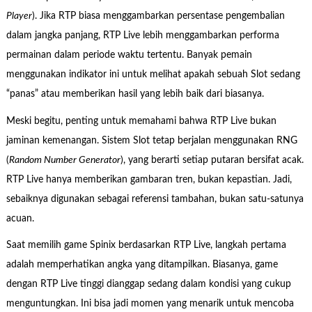
Player
). Jika RTP biasa menggambarkan persentase pengembalian
dalam jangka panjang, RTP Live lebih menggambarkan performa
permainan dalam periode waktu tertentu. Banyak pemain
menggunakan indikator ini untuk melihat apakah sebuah Slot sedang
“panas” atau memberikan hasil yang lebih baik dari biasanya.
Meski begitu, penting untuk memahami bahwa RTP Live bukan
jaminan kemenangan. Sistem Slot tetap berjalan menggunakan RNG
(
Random Number Generator
), yang berarti setiap putaran bersifat acak.
RTP Live hanya memberikan gambaran tren, bukan kepastian. Jadi,
sebaiknya digunakan sebagai referensi tambahan, bukan satu-satunya
acuan.
Saat memilih game Spinix berdasarkan RTP Live, langkah pertama
adalah memperhatikan angka yang ditampilkan. Biasanya, game
dengan RTP Live tinggi dianggap sedang dalam kondisi yang cukup
menguntungkan. Ini bisa jadi momen yang menarik untuk mencoba