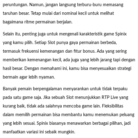
peruntungan. Namun, jangan langsung terburu-buru memasang
taruhan besar. Tetap mulai dari nominal kecil untuk melihat
bagaimana ritme permainan berjalan.
Selain itu, penting juga untuk mengenali karakteristik game Spinix
yang kamu pilih. Setiap Slot punya gaya permainan berbeda,
termasuk frekuensi kemenangan dan fitur bonus. Ada yang sering
memberikan kemenangan kecil, ada juga yang lebih jarang tapi dengan
hasil besar. Dengan memahami ini, kamu bisa menyesuaikan strategi
bermain agar lebih nyaman.
Banyak pemain berpengalaman menyarankan untuk tidak terpaku
pada satu game saja. Jika sebuah Slot menunjukkan RTP Live yang
kurang baik, tidak ada salahnya mencoba game lain. Fleksibilitas
dalam memilih permainan bisa membantu kamu menemukan peluang
yang lebih sesuai. Spinix biasanya menawarkan berbagai pilihan, jadi
manfaatkan variasi ini sebaik mungkin.