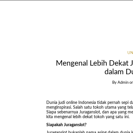
UN
Mengenal Lebih Dekat J
dalam Du
By
Admin
o
Dunia judi online Indonesia tidak pernah sepi d
menginspirasi. Salah satu tokoh utama yang te
Siapa sebenarnya Juraganslot, dan apa yang me
kita mengenal lebih dekat tokoh yang satu ini.
Siapakah Juraganslot?
Juraganslot bukanlah nama asing dalam dunia ju