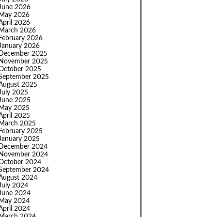
June 2026
May 2026
April 2026
March 2026
February 2026
January 2026
December 2025
November 2025
October 2025
September 2025
August 2025
July 2025
June 2025
May 2025
April 2025
March 2025
February 2025
January 2025
December 2024
November 2024
October 2024
September 2024
August 2024
July 2024
June 2024
May 2024
April 2024
March 2024