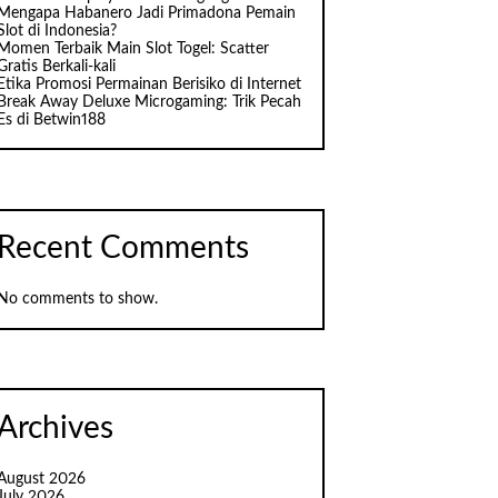
Mengapa Habanero Jadi Primadona Pemain
Slot di Indonesia?
Momen Terbaik Main Slot Togel: Scatter
Gratis Berkali-kali
Etika Promosi Permainan Berisiko di Internet
Break Away Deluxe Microgaming: Trik Pecah
Es di Betwin188
Recent Comments
No comments to show.
Archives
August 2026
July 2026