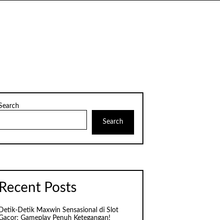
Search
Search
Recent Posts
Detik-Detik Maxwin Sensasional di Slot
Gacor: Gameplay Penuh Ketegangan!