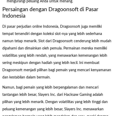
mengurangi peluang Anda untuk menang.
Persaingan dengan Dragoonsoft di Pasar
Indonesia
Di pasar perjudian online Indonesia, Dragoonsoft juga memiliki
tempat tersendiri dengan koleksi slot-nya yang lebih sederhana
namun tetap menarik. Slot dari Dragoonsoft cenderung lebih mudah
dipahami dan dimainkan oleh pemula. Permainan mereka memiliki
volatilitas yang lebih rendah, yang menawarkan kemenangan lebih
sering meskipun dengan hadiah yang lebih kecil. Ini membuat
Dragoonsoft menjadi pilihan bagi pemain yang mencari kenyamanan
dan kestabilan dalam bermain.
Namun, bagi pemain yang lebih berpengalaman dan mencari
tantangan lebih besar, Slayers Inc. dari Hacksaw Gaming adalah
pilihan yang lebih menarik. Dengan volatilitas yang lebih tinggi dan
peluang kemenangan yang lebih besar, Slayers Inc. menawarkan