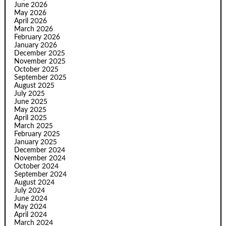
June 2026
May 2026
April 2026
March 2026
February 2026
January 2026
December 2025
November 2025
October 2025
September 2025
August 2025
July 2025
June 2025
May 2025
April 2025
March 2025
February 2025
January 2025
December 2024
November 2024
October 2024
September 2024
August 2024
July 2024
June 2024
May 2024
April 2024
March 2024