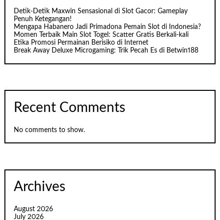
Detik-Detik Maxwin Sensasional di Slot Gacor: Gameplay
Penuh Ketegangan!
Mengapa Habanero Jadi Primadona Pemain Slot di Indonesia?
Momen Terbaik Main Slot Togel: Scatter Gratis Berkali-kali
Etika Promosi Permainan Berisiko di Internet
Break Away Deluxe Microgaming: Trik Pecah Es di Betwin188
Recent Comments
No comments to show.
Archives
August 2026
July 2026