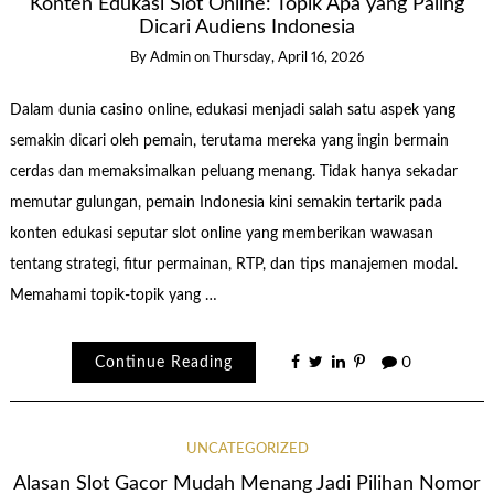
Konten Edukasi Slot Online: Topik Apa yang Paling
Dicari Audiens Indonesia
By
Admin
on
Thursday, April 16, 2026
Dalam dunia casino online, edukasi menjadi salah satu aspek yang
semakin dicari oleh pemain, terutama mereka yang ingin bermain
cerdas dan memaksimalkan peluang menang. Tidak hanya sekadar
memutar gulungan, pemain Indonesia kini semakin tertarik pada
konten edukasi seputar slot online yang memberikan wawasan
tentang strategi, fitur permainan, RTP, dan tips manajemen modal.
Memahami topik-topik yang …
Continue Reading
0
UNCATEGORIZED
Alasan Slot Gacor Mudah Menang Jadi Pilihan Nomor