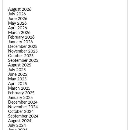
August 2026
July 2026
June 2026
May 2026
April 2026
March 2026
February 2026
January 2026
December 2025
November 2025
October 2025
September 2025
August 2025
July 2025
June 2025
May 2025
April 2025
March 2025
February 2025
January 2025
December 2024
November 2024
October 2024
September 2024
August 2024
July 2024