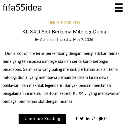
fifa55idea
UNCATEGORIZED
KLIX4D Slot Bertema Mitologi Dunia
By
Admin
on
Thursday, May 7, 2026
Dunia slot online terus berkembang dengan menghadirkan tema-
tema yang terinspirasi dari legenda dan cerita kuno berbagai
peradaban. Salah satu yang paling menarik perhatian adalah tema
mitologi dunia, yang membawa pemain ke dalam kisah dewa,
pahlawan, dan makhluk legendaris. Banyak pemain menikmati
pengalaman ini melalui platform seperti KLIX4D, yang menawarkan
berbagai permainan slot dengan nuansa …
Continue Reading
0