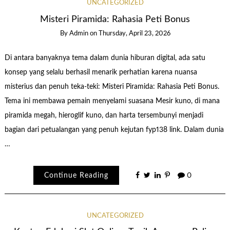
UNCATEGORIZED
Misteri Piramida: Rahasia Peti Bonus
By
Admin
on
Thursday, April 23, 2026
Di antara banyaknya tema dalam dunia hiburan digital, ada satu
konsep yang selalu berhasil menarik perhatian karena nuansa
misterius dan penuh teka-teki: Misteri Piramida: Rahasia Peti Bonus.
Tema ini membawa pemain menyelami suasana Mesir kuno, di mana
piramida megah, hieroglif kuno, dan harta tersembunyi menjadi
bagian dari petualangan yang penuh kejutan fyp138 link. Dalam dunia
…
Continue Reading
0
UNCATEGORIZED