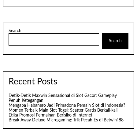
Search
Search
Recent Posts
Detik-Detik Maxwin Sensasional di Slot Gacor: Gameplay
Penuh Ketegangan!
Mengapa Habanero Jadi Primadona Pemain Slot di Indonesia?
Momen Terbaik Main Slot Togel: Scatter Gratis Berkali-kali
Etika Promosi Permainan Berisiko di Internet
Break Away Deluxe Microgaming: Trik Pecah Es di Betwin188