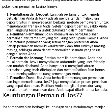
poker, dan permainan kasino lainnya.
Pendaftaran dan Deposit
: Langkah pertama untuk memulai
petualangan Anda di Jos77 adalah mendaftar dan melakukan
deposit. Situs ini menyediakan berbagai metode pembayaran untuk
memudahkan transaksi Anda. Setelah deposit berhasil, saldo Anda
akan langsung tersedia untuk digunakan dalam permainan.
Pemilihan Permainan
: Jos77 menawarkan berbagai pilihan
permainan, terutama slot yang didukung oleh Spade Gaming. Anda
bisa memilih permainan yang sesuai dengan preferensi Anda.
Setiap permainan memiliki karakteristik dan fitur uniknya masing-
masing, sehingga Anda dapat menemukan sesuatu yang sesuai
dengan selera Anda.
Bermain dan Menang
: Setelah memilih permainan, Anda bisa
mulai bermain. Jos77 menyediakan antarmuka yang user-friendly
dan mudah dipahami. Anda hanya perlu mengikuti aturan
permainan yang telah ditetapkan dan memanfaatkan fitur bonus
untuk meningkatkan peluang kemenangan Anda.
Penarikan Dana
: Jika Anda berhasil memenangkan permainan
dan ingin menarik dana, Jos77 juga menyediakan proses penarikan
yang cepat dan aman. Pastikan Anda mengikuti prosedur yang
berlaku untuk memastikan dana Anda dapat ditarik tanpa kendala.
Keuntungan Bermain di Jos77
Jos77 menawarkan berbagai keuntungan yang membuatnya menjadi