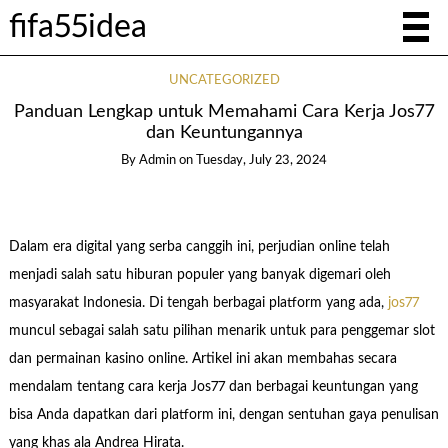
fifa55idea
UNCATEGORIZED
Panduan Lengkap untuk Memahami Cara Kerja Jos77
dan Keuntungannya
By
Admin
on
Tuesday, July 23, 2024
Dalam era digital yang serba canggih ini, perjudian online telah
menjadi salah satu hiburan populer yang banyak digemari oleh
masyarakat Indonesia. Di tengah berbagai platform yang ada,
jos77
muncul sebagai salah satu pilihan menarik untuk para penggemar slot
dan permainan kasino online. Artikel ini akan membahas secara
mendalam tentang cara kerja Jos77 dan berbagai keuntungan yang
bisa Anda dapatkan dari platform ini, dengan sentuhan gaya penulisan
yang khas ala Andrea Hirata.