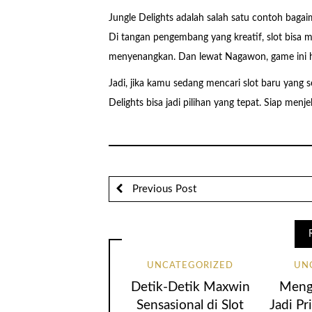
Jungle Delights adalah salah satu contoh bagai
Di tangan pengembang yang kreatif, slot bisa 
menyenangkan. Dan lewat Nagawon, game ini h
Jadi, jika kamu sedang mencari slot baru yang 
Delights bisa jadi pilihan yang tepat. Siap me
Previous Post
UNCATEGORIZED
UN
Detik-Detik Maxwin
Meng
Sensasional di Slot
Jadi P