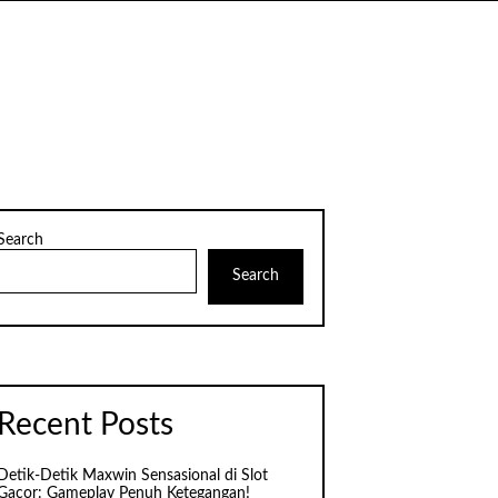
Search
Search
Recent Posts
Detik-Detik Maxwin Sensasional di Slot
Gacor: Gameplay Penuh Ketegangan!