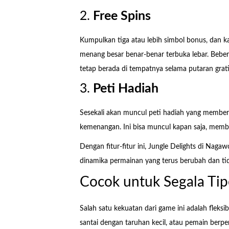
2.
Free Spins
Kumpulkan tiga atau lebih simbol bonus, dan k
menang besar benar-benar terbuka lebar. Bebera
tetap berada di tempatnya selama putaran grat
3.
Peti Hadiah
Sesekali akan muncul peti hadiah yang memberi
kemenangan. Ini bisa muncul kapan saja, membu
Dengan fitur-fitur ini, Jungle Delights di Nag
dinamika permainan yang terus berubah dan t
Cocok untuk Segala Ti
Salah satu kekuatan dari game ini adalah fleks
santai dengan taruhan kecil, atau pemain ber