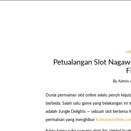
UN
Petualangan Slot Nagawo
F
By
Admin
Dunia permainan slot online selalu penuh kejuta
berbeda. Salah satu game yang belakangan ini
adalah Jungle Delights — sebuah slot bertema
permainan yang menghibur
funkysmoothies.c