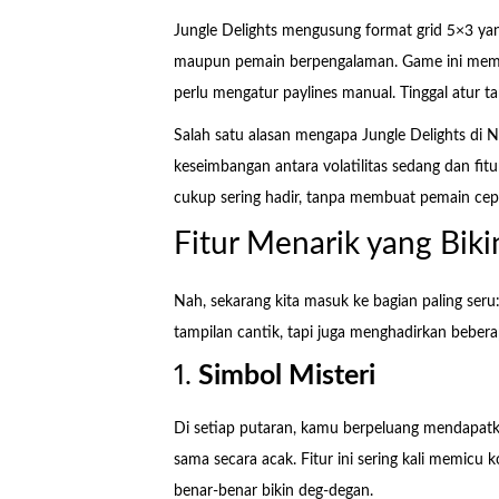
Jungle Delights mengusung format grid 5×3 ya
maupun pemain berpengalaman. Game ini memili
perlu mengatur paylines manual. Tinggal atur t
Salah satu alasan mengapa Jungle Delights di 
keseimbangan antara volatilitas sedang dan fitu
cukup sering hadir, tanpa membuat pemain cepa
Fitur Menarik yang Bik
Nah, sekarang kita masuk ke bagian paling seru
tampilan cantik, tapi juga menghadirkan bebe
1.
Simbol Misteri
Di setiap putaran, kamu berpeluang mendapatk
sama secara acak. Fitur ini sering kali memicu 
benar-benar bikin deg-degan.