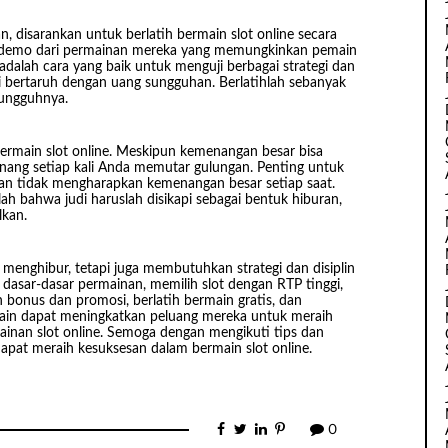
 disarankan untuk berlatih bermain slot online secara
si demo dari permainan mereka yang memungkinkan pemain
i adalah cara yang baik untuk menguji berbagai strategi dan
bertaruh dengan uang sungguhan. Berlatihlah sebanyak
ungguhnya.
ermain slot online. Meskipun kemenangan besar bisa
nang setiap kali Anda memutar gulungan. Penting untuk
dan tidak mengharapkan kemenangan besar setiap saat.
ah bahwa judi haruslah disikapi sebagai bentuk hiburan,
lkan.
menghibur, tetapi juga membutuhkan strategi dan disiplin
sar-dasar permainan, memilih slot dengan RTP tinggi,
 bonus dan promosi, berlatih bermain gratis, dan
main dapat meningkatkan peluang mereka untuk meraih
an slot online. Semoga dengan mengikuti tips dan
a dapat meraih kesuksesan dalam bermain slot online.
0