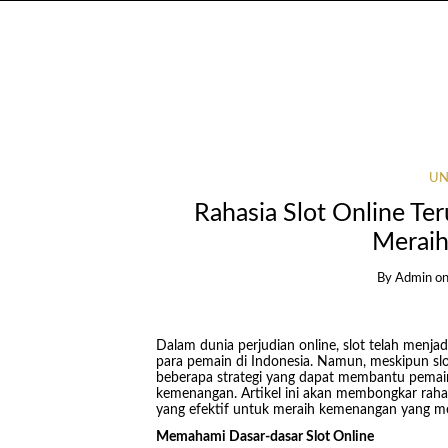
UN
Rahasia Slot Online Te
Merai
By
Admin
o
Dalam dunia perjudian online, slot telah menja
para pemain di Indonesia. Namun, meskipun sl
beberapa strategi yang dapat membantu pemai
kemenangan. Artikel ini akan membongkar raha
yang efektif untuk meraih kemenangan yang 
Memahami Dasar-dasar Slot Online