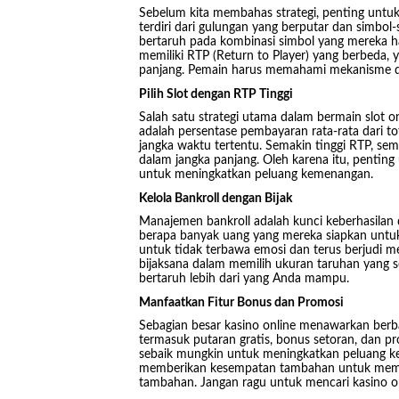
Sebelum kita membahas strategi, penting untuk
terdiri dari gulungan yang berputar dan simbo
bertaruh pada kombinasi simbol yang mereka h
memiliki RTP (Return to Player) yang berbeda,
panjang. Pemain harus memahami mekanisme da
Pilih Slot dengan RTP Tinggi
Salah satu strategi utama dalam bermain slot 
adalah persentase pembayaran rata-rata dari t
jangka waktu tertentu. Semakin tinggi RTP, s
dalam jangka panjang. Oleh karena itu, penting
untuk meningkatkan peluang kemenangan.
Kelola Bankroll dengan Bijak
Manajemen bankroll adalah kunci keberhasilan 
berapa banyak uang yang mereka siapkan untuk 
untuk tidak terbawa emosi dan terus berjudi m
bijaksana dalam memilih ukuran taruhan yang s
bertaruh lebih dari yang Anda mampu.
Manfaatkan Fitur Bonus dan Promosi
Sebagian besar kasino online menawarkan ber
termasuk putaran gratis, bonus setoran, dan pr
sebaik mungkin untuk meningkatkan peluang ke
memberikan kesempatan tambahan untuk meme
tambahan. Jangan ragu untuk mencari kasino o