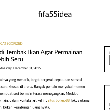
fifa55idea
CATEGORIZED
 di Tembak Ikan Agar Permainan
ebih Seru
dnesday, December 31, 2025
alnya yang menarik, target bergerak cepat, dan sensasi
ecara khusus di arena. Banyak pemain menyukai momen
 membuat sesi bermain terasa menegangkan. Meskipun
emain, dalam konteks artikel ini,
situs bolago88
fokus utama
n
, bukan keuntungan uang nyata.