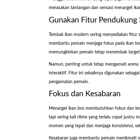
merasakan tantangan dan sensasi menarget ikan
Gunakan Fitur Pendukung S
Tembak ikan modern sering menyediakan fitur se
membantu pemain menjaga fokus pada ikan bos d
memungkinkan pemain tetap menembak target u
Namun, penting untuk tetap mengamati arena 
interaktif. Fitur ini sebaiknya digunakan sebag
pengamatan pemain.
Fokus dan Kesabaran
Menarget ikan bos membutuhkan fokus dan ke
tapi sering kali ritme yang terlalu cepat jus
momen yang tepat dan menjaga konsistensi, set
Kesabaran juga membantu pemain menikmati var