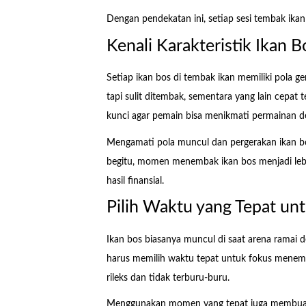
Dengan pendekatan ini, setiap sesi tembak ika
Kenali Karakteristik Ikan B
Setiap ikan bos di tembak ikan memiliki pola 
tapi sulit ditembak, sementara yang lain cepat t
kunci agar pemain bisa menikmati permainan de
Mengamati pola muncul dan pergerakan ikan bo
begitu, momen menembak ikan bos menjadi le
hasil finansial.
Pilih Waktu yang Tepat un
Ikan bos biasanya muncul di saat arena ramai de
harus memilih waktu tepat untuk fokus mene
rileks dan tidak terburu-buru.
Menggunakan momen yang tepat juga membuat se