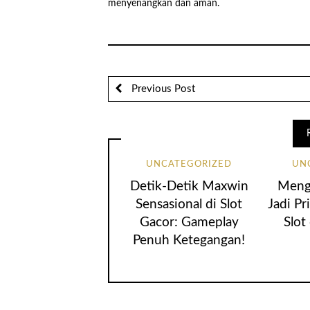
menyenangkan dan aman.
Previous Post
UNCATEGORIZED
UN
Detik-Detik Maxwin
Meng
Sensasional di Slot
Jadi P
Gacor: Gameplay
Slot
Penuh Ketegangan!