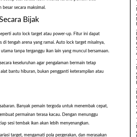
 besar secara maksimal.
ecara Bijak
perti auto lock target atau power-up. Fitur ini dapat
i tengah arena yang ramai. Auto lock target misalnya,
tama tanpa terganggu ikan lain yang muncul bersamaan.
secara keseluruhan agar pengalaman bermain tetap
ai alat bantu hiburan, bukan pengganti keterampilan atau
sabaran. Banyak pemain tergoda untuk menembak cepat,
tru membuat permainan terasa kacau. Dengan menunggu
iap sesi tembak ikan akan lebih menyenangkan.
iasi target, mengamati pola pergerakan, dan merasakan