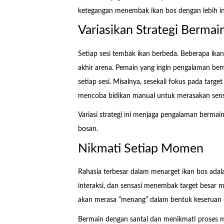
ketegangan menembak ikan bos dengan lebih in
Variasikan Strategi Bermai
Setiap sesi tembak ikan berbeda. Beberapa ikan
akhir arena. Pemain yang ingin pengalaman ber
setiap sesi. Misalnya, sesekali fokus pada targ
mencoba bidikan manual untuk merasakan sensa
Variasi strategi ini menjaga pengalaman bermai
bosan.
Nikmati Setiap Momen
Rahasia terbesar dalam menarget ikan bos ada
interaksi, dan sensasi menembak target besar 
akan merasa “menang” dalam bentuk keseruan 
Bermain dengan santai dan menikmati proses m