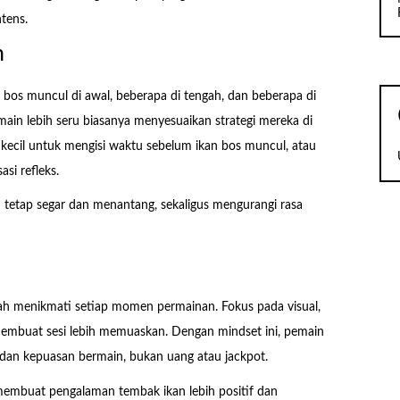
tens.
n
 bos muncul di awal, beberapa di tengah, dan beberapa di
main lebih seru biasanya menyesuaikan strategi mereka di
et kecil untuk mengisi waktu sebelum ikan bos muncul, atau
si refleks.
n tetap segar dan menantang, sekaligus mengurangi rasa
lah menikmati setiap momen permainan. Fokus pada visual,
membuat sesi lebih memuaskan. Dengan mindset ini, pemain
dan kepuasan bermain, bukan uang atau jackpot.
embuat pengalaman tembak ikan lebih positif dan