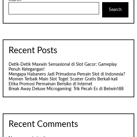
Search
Recent Posts
Detik-Detik Maxwin Sensasional di Slot Gacor: Gameplay
Penuh Ketegangan!
Mengapa Habanero Jadi Primadona Pemain Slot di Indonesia?
Momen Terbaik Main Slot Togel: Scatter Gratis Berkali-kali
Etika Promosi Permainan Berisiko di Internet
Break Away Deluxe Microgaming: Trik Pecah Es di Betwin188
Recent Comments