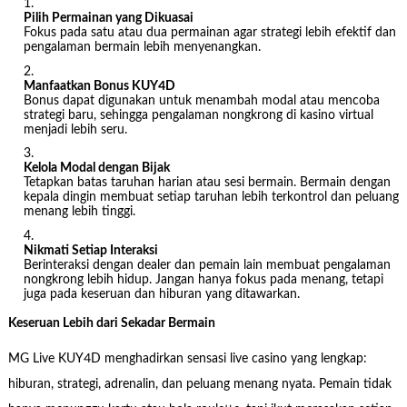
Pilih Permainan yang Dikuasai
Fokus pada satu atau dua permainan agar strategi lebih efektif dan
pengalaman bermain lebih menyenangkan.
Manfaatkan Bonus KUY4D
Bonus dapat digunakan untuk menambah modal atau mencoba
strategi baru, sehingga pengalaman nongkrong di kasino virtual
menjadi lebih seru.
Kelola Modal dengan Bijak
Tetapkan batas taruhan harian atau sesi bermain. Bermain dengan
kepala dingin membuat setiap taruhan lebih terkontrol dan peluang
menang lebih tinggi.
Nikmati Setiap Interaksi
Berinteraksi dengan dealer dan pemain lain membuat pengalaman
nongkrong lebih hidup. Jangan hanya fokus pada menang, tetapi
juga pada keseruan dan hiburan yang ditawarkan.
Keseruan Lebih dari Sekadar Bermain
MG Live KUY4D menghadirkan sensasi live casino yang lengkap:
hiburan, strategi, adrenalin, dan peluang menang nyata. Pemain tidak