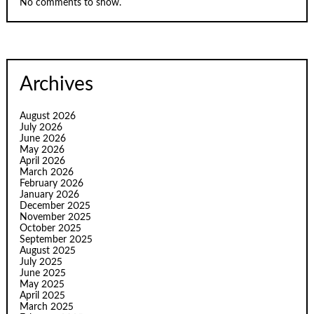
No comments to show.
Archives
August 2026
July 2026
June 2026
May 2026
April 2026
March 2026
February 2026
January 2026
December 2025
November 2025
October 2025
September 2025
August 2025
July 2025
June 2025
May 2025
April 2025
March 2025