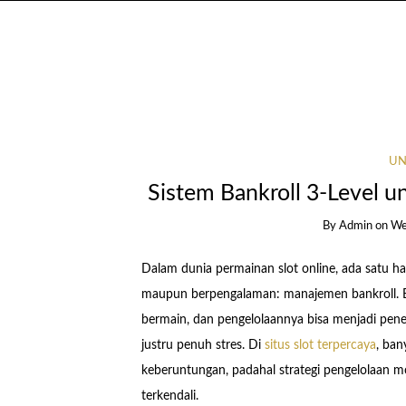
UN
Sistem Bankroll 3-Level u
By
Admin
on
We
Dalam dunia permainan slot online, ada satu ha
maupun berpengalaman: manajemen bankroll. Ba
bermain, dan pengelolaannya bisa menjadi pe
justru penuh stres. Di
situs slot terpercaya
, ban
keberuntungan, padahal strategi pengelolaan m
terkendali.