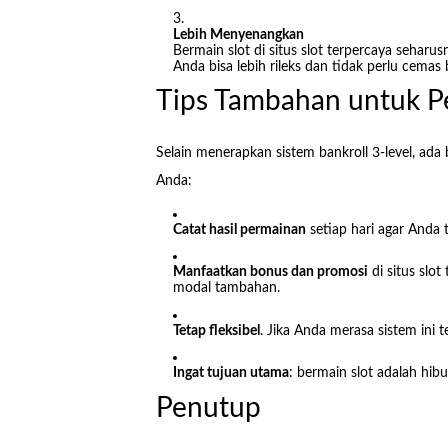
Lebih Menyenangkan
Bermain slot di situs slot terpercaya seharu
Anda bisa lebih rileks dan tidak perlu cemas 
Tips Tambahan untuk 
Selain menerapkan sistem bankroll 3-level, ada
Anda:
Catat hasil permainan
setiap hari agar Anda
Manfaatkan bonus dan promosi
di situs slo
modal tambahan.
Tetap fleksibel
. Jika Anda merasa sistem ini t
Ingat tujuan utama
: bermain slot adalah hi
Penutup