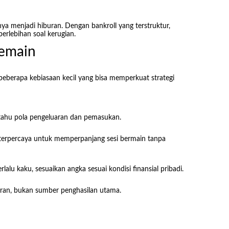
snya menjadi hiburan. Dengan bankroll yang terstruktur,
berlebihan soal kerugian.
Pemain
 beberapa kebiasaan kecil yang bisa memperkuat strategi
 tahu pola pengeluaran dan pemasukan.
t terpercaya untuk memperpanjang sesi bermain tanpa
erlalu kaku, sesuaikan angka sesuai kondisi finansial pribadi.
buran, bukan sumber penghasilan utama.