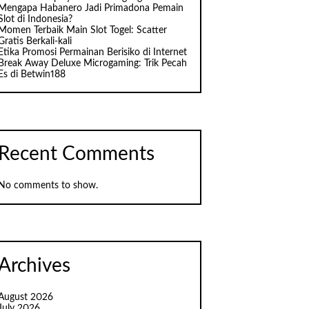
Mengapa Habanero Jadi Primadona Pemain
Slot di Indonesia?
Momen Terbaik Main Slot Togel: Scatter
Gratis Berkali-kali
Etika Promosi Permainan Berisiko di Internet
Break Away Deluxe Microgaming: Trik Pecah
Es di Betwin188
Recent Comments
No comments to show.
Archives
August 2026
July 2026