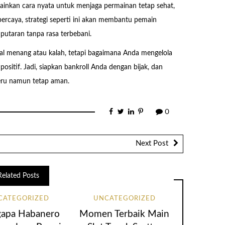
elainkan cara nyata untuk menjaga permainan tetap sehat,
rpercaya, strategi seperti ini akan membantu pemain
 putaran tanpa rasa terbebani.
al menang atau kalah, tetapi bagaimana Anda mengelola
itif. Jadi, siapkan bankroll Anda dengan bijak, dan
seru namun tetap aman.
0
Next Post
Related Posts
CATEGORIZED
UNCATEGORIZED
apa Habanero
Momen Terbaik Main