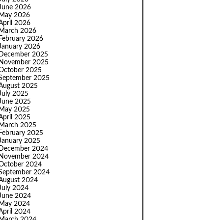
June 2026
May 2026
April 2026
March 2026
February 2026
January 2026
December 2025
November 2025
October 2025
September 2025
August 2025
July 2025
June 2025
May 2025
April 2025
March 2025
February 2025
January 2025
December 2024
November 2024
October 2024
September 2024
August 2024
July 2024
June 2024
May 2024
April 2024
March 2024