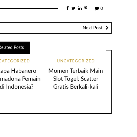
0
Next Post
Related Posts
CATEGORIZED
UNCATEGORIZED
apa Habanero
Momen Terbaik Main
rimadona Pemain
Slot Togel: Scatter
 di Indonesia?
Gratis Berkali-kali