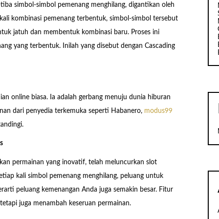
tiba simbol-simbol pemenang menghilang, digantikan oleh
p kali kombinasi pemenang terbentuk, simbol-simbol tersebut
ntuk jatuh dan membentuk kombinasi baru. Proses ini
nang yang terbentuk. Inilah yang disebut dengan Cascading
n online biasa. Ia adalah gerbang menuju dunia hiburan
nan dari penyedia terkemuka seperti Habanero,
modus99
andingi.
s
an permainan yang inovatif, telah meluncurkan slot
etiap kali simbol pemenang menghilang, peluang untuk
arti peluang kemenangan Anda juga semakin besar. Fitur
 tetapi juga menambah keseruan permainan.