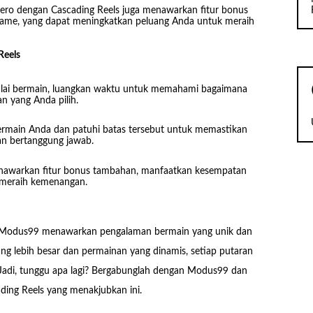
nero dengan Cascading Reels juga menawarkan fitur bonus
-game, yang dapat meningkatkan peluang Anda untuk meraih
Reels
lai bermain, luangkan waktu untuk memahami bagaimana
n yang Anda pilih.
ermain Anda dan patuhi batas tersebut untuk memastikan
n bertanggung jawab.
enawarkan fitur bonus tambahan, manfaatkan kesempatan
 meraih kemenangan.
di Modus99 menawarkan pengalaman bermain yang unik dan
 lebih besar dan permainan yang dinamis, setiap putaran
 Jadi, tunggu apa lagi? Bergabunglah dengan Modus99 dan
ading Reels yang menakjubkan ini.