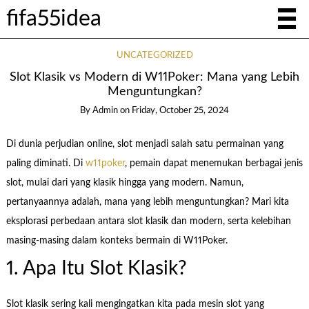
fifa55idea
UNCATEGORIZED
Slot Klasik vs Modern di W11Poker: Mana yang Lebih
Menguntungkan?
By
Admin
on
Friday, October 25, 2024
Di dunia perjudian online, slot menjadi salah satu permainan yang
paling diminati. Di
w11poker
, pemain dapat menemukan berbagai jenis
slot, mulai dari yang klasik hingga yang modern. Namun,
pertanyaannya adalah, mana yang lebih menguntungkan? Mari kita
eksplorasi perbedaan antara slot klasik dan modern, serta kelebihan
masing-masing dalam konteks bermain di W11Poker.
1. Apa Itu Slot Klasik?
Slot klasik sering kali mengingatkan kita pada mesin slot yang