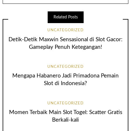
Related Posts
UNCATEGORIZED
Detik-Detik Maxwin Sensasional di Slot Gacor:
Gameplay Penuh Ketegangan!
UNCATEGORIZED
Mengapa Habanero Jadi Primadona Pemain
Slot di Indonesia?
UNCATEGORIZED
Momen Terbaik Main Slot Togel: Scatter Gratis
Berkali-kali