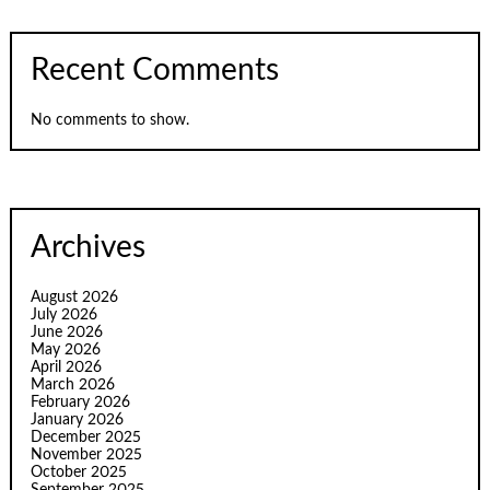
Recent Comments
No comments to show.
Archives
August 2026
July 2026
June 2026
May 2026
April 2026
March 2026
February 2026
January 2026
December 2025
November 2025
October 2025
September 2025