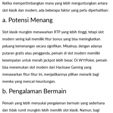
Ketika mempertimbangkan mana yang lebih menguntungkan antara
slot klasik dan modern, ada beberapa faktor yang perlu diperhatikan:
a. Potensi Menang
Slot klasik mungkin menawarkan RTP yang lebih tinggi, tetapi slot
modern sering kali memiliki fitur bonus yang bisa meningkatkan
peluang kemenangan secara signifikan. Misalnya, dengan adanya
putaran gratis atau pengganda, pemain di slot modern memiliki
kesempatan untuk meraih jackpot lebih besar. Di W11Poker, pemain
bisa menemukan slot modern dari Hacksaw Gaming yang
menawarkan fitur-fitur ini, menjadikannya pilihan menarik bagi
mereka yang mencari keuntungan.
b. Pengalaman Bermain
Pemain yang lebih menyukai pengalaman bermain yang sederhana
dan tidak rumit mungkin lebih memilih slot klasik. Namun, bagi