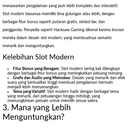
menawarkan pengalaman yang jauh lebih kompleks dan interaktif.
Slot modern biasanya memiliki lima gulungan atau lebih, dengan
berbagai fitur bonus seperti putaran gratis, simbol liar, dan
pengganda. Penyedia seperti Hacksaw Gaming dikenal karena inovasi
mereka dalam desain slot modern, yang membuatnya semakin
menarik dan menguntungkan.
Kelebihan Slot Modern
Fitur Bonus yang Beragam
: Slot modern sering kali dilengkapi
dengan berbagai fitur bonus yang meningkatkan peluang menang.
Grafis dan Audio yang Memukau
: Desain yang menarik dan efek
suara yang berkualitas tinggi membuat pengalaman bermain
menjadi lebih menyenangkan.
Tema yang Variatif
: Slot modern hadir dengan berbagai tema
yang menarik, dari petualangan hingga mitologi, yang
memungkinkan pemain untuk memilih sesuai selera.
3. Mana yang Lebih
Menguntungkan?