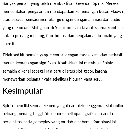
Banyak pemain yang telah membuktikan keseruan Spinix. Mereka
menceritakan pengalaman mendapatkan kemenangan besar, Maxwin,
atau sekadar sensasi memutar gulungan dengan animasi dan audio
yang memukau. Slot gacor di Spinix menjadi favorit karena kombinasi
antara peluang menang, fitur bonus, dan pengalaman bermain yang
imersif.
Tidak sedikit pemain yang memulai dengan modal kecil dan berhasil
meraih kemenangan signifikan. Kisah-kisah ini membuat Spinix
semakin dikenal sebagai raja baru di situs slot gacor, karena
menawarkan peluang nyata sekaligus hiburan yang seru.
Kesimpulan
Spinix memiliki semua elemen yang dicari oleh penggemar slot online:
peluang menang tinggi, fitur bonus melimpah, grafis dan audio
berkualitas, serta gameplay yang mudah dipahami. Kombinasi ini