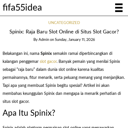
fifa55idea
UNCATEGORIZED
Spinix: Raja Baru Slot Online di Situs Slot Gacor?
By
Admin
on
Sunday, January 11, 2026
Belakangan ini, nama
Spinix
semakin ramai diperbincangkan di
kalangan penggemar
slot gacor
. Banyak pemain yang menilai Spinix
sebagai “raja baru” dalam dunia slot online karena kualitas
permainannya, fitur menarik, serta peluang menang yang menjanjikan.
Tapi apa yang membuat Spinix begitu spesial? Artikel ini akan
membahas keunggulan Spinix dan mengapa ia menarik perhatian di
situs slot gacor.
Apa Itu Spinix?