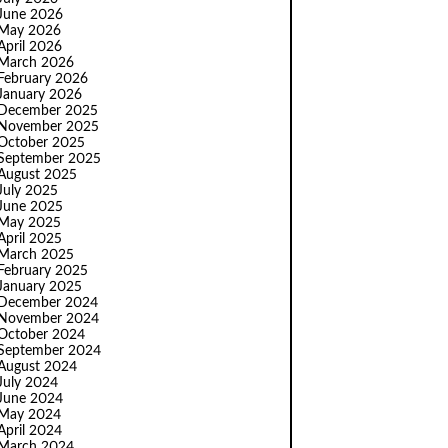
June 2026
May 2026
April 2026
March 2026
February 2026
January 2026
December 2025
November 2025
October 2025
September 2025
August 2025
July 2025
June 2025
May 2025
April 2025
March 2025
February 2025
January 2025
December 2024
November 2024
October 2024
September 2024
August 2024
July 2024
June 2024
May 2024
April 2024
March 2024