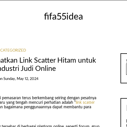
fifa55idea
CATEGORIZED
atkan Link Scatter Hitam untuk
ndustri Judi Online
on
Sunday, May 12, 2024
egi pemasaran terus berkembang seiring dengan pesatnya
baru yang tengah mencuri perhatian adalah “
link scatter
i, dan bagaimana penggunaannya dapat membantu para
 tersebar di berbagai platform online, seperti forum, grup