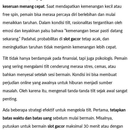
keseruan menang cepat
. Saat mendapatkan kemenangan kecil atau
free spin, pemain bisa merasa percaya diri berlebihan dan mulai
menaikkan taruhan. Dalam kondisi tilt, rasionalitas tergantikan oleh
emosi dan keyakinan palsu bahwa “kemenangan besar pasti datang
sekarang.” Padahal, probabilitas di
slot gacor
tetap acak, dan
meningkatkan taruhan tidak menjamin kemenangan lebih cepat.
Tilt tidak hanya berdampak pada finansial, tapi juga psikologis. Pemain
yang sering mengalami tilt cenderung merasa stres, cemas, atau
bahkan menyesal setelah sesi bermain. Kondisi ini bisa membuat
perjudian online yang awalnya untuk hiburan menjadi sumber
masalah. Oleh karena itu, mengenali tanda-tanda tilt sejak awal sangat
penting.
Ada beberapa strategi efektif untuk mengelola tilt. Pertama,
tetapkan
batas waktu dan batas uang
sebelum mulai bermain. Misalnya,
putuskan untuk bermain
slot gacor
maksimal 30 menit atau dengan