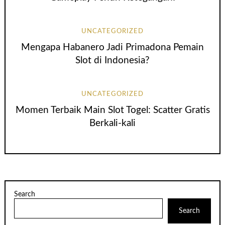
UNCATEGORIZED
Mengapa Habanero Jadi Primadona Pemain
Slot di Indonesia?
UNCATEGORIZED
Momen Terbaik Main Slot Togel: Scatter Gratis
Berkali-kali
Search
Search