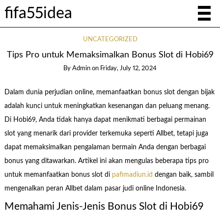
fifa55idea
UNCATEGORIZED
Tips Pro untuk Memaksimalkan Bonus Slot di Hobi69
By
Admin
on
Friday, July 12, 2024
Dalam dunia perjudian online, memanfaatkan bonus slot dengan bijak
adalah kunci untuk meningkatkan kesenangan dan peluang menang.
Di Hobi69, Anda tidak hanya dapat menikmati berbagai permainan
slot yang menarik dari provider terkemuka seperti Allbet, tetapi juga
dapat memaksimalkan pengalaman bermain Anda dengan berbagai
bonus yang ditawarkan. Artikel ini akan mengulas beberapa tips pro
untuk memanfaatkan bonus slot di
pafimadiun.id
dengan baik, sambil
mengenalkan peran Allbet dalam pasar judi online Indonesia.
Memahami Jenis-Jenis Bonus Slot di Hobi69