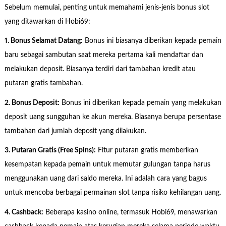
Sebelum memulai, penting untuk memahami jenis-jenis bonus slot
yang ditawarkan di Hobi69:
1. Bonus Selamat Datang:
Bonus ini biasanya diberikan kepada pemain
baru sebagai sambutan saat mereka pertama kali mendaftar dan
melakukan deposit. Biasanya terdiri dari tambahan kredit atau
putaran gratis tambahan.
2. Bonus Deposit:
Bonus ini diberikan kepada pemain yang melakukan
deposit uang sungguhan ke akun mereka. Biasanya berupa persentase
tambahan dari jumlah deposit yang dilakukan.
3. Putaran Gratis (Free Spins):
Fitur putaran gratis memberikan
kesempatan kepada pemain untuk memutar gulungan tanpa harus
menggunakan uang dari saldo mereka. Ini adalah cara yang bagus
untuk mencoba berbagai permainan slot tanpa risiko kehilangan uang.
4. Cashback:
Beberapa kasino online, termasuk Hobi69, menawarkan