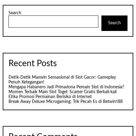
Search
Search
Recent Posts
Detik-Detik Maxwin Sensasional di Slot Gacor: Gameplay
Penuh Ketegangan!
Mengapa Habanero Jadi Primadona Pemain Slot di Indonesia?
Momen Terbaik Main Slot Togel: Scatter Gratis Berkali-kali
Etika Promosi Permainan Berisiko di Internet
Break Away Deluxe Microgaming: Trik Pecah Es di Betwin188