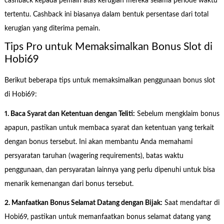
cashback kepada pemain atas kerugian mereka selama periode waktu
tertentu. Cashback ini biasanya dalam bentuk persentase dari total
kerugian yang diterima pemain.
Tips Pro untuk Memaksimalkan Bonus Slot di
Hobi69
Berikut beberapa tips untuk memaksimalkan penggunaan bonus slot
di Hobi69:
1. Baca Syarat dan Ketentuan dengan Teliti:
Sebelum mengklaim bonus
apapun, pastikan untuk membaca syarat dan ketentuan yang terkait
dengan bonus tersebut. Ini akan membantu Anda memahami
persyaratan taruhan (wagering requirements), batas waktu
penggunaan, dan persyaratan lainnya yang perlu dipenuhi untuk bisa
menarik kemenangan dari bonus tersebut.
2. Manfaatkan Bonus Selamat Datang dengan Bijak:
Saat mendaftar di
Hobi69, pastikan untuk memanfaatkan bonus selamat datang yang