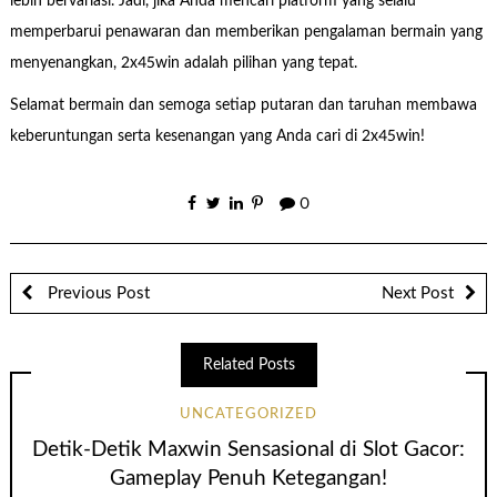
lebih bervariasi. Jadi, jika Anda mencari platform yang selalu
memperbarui penawaran dan memberikan pengalaman bermain yang
menyenangkan, 2x45win adalah pilihan yang tepat.
Selamat bermain dan semoga setiap putaran dan taruhan membawa
keberuntungan serta kesenangan yang Anda cari di 2x45win!
0
Previous Post
Next Post
Related Posts
UNCATEGORIZED
Detik-Detik Maxwin Sensasional di Slot Gacor:
Gameplay Penuh Ketegangan!