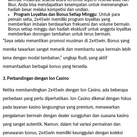
lainnya. Misalnya, selama acara tertentu seperti festival atau hari
libur, Anda bisa mendapatkan kesempatan untuk memenangkan
hadiah besar melalui kompetisi dan undian.
Program Loyalitas dan Bonus Setiap Minggu:
Untuk para
pemain setia, 2x45win memiliki program loyalitas yang
memberikan imbalan berdasarkan frekuensi dan volume bermain.
Bonus setiap minggu dan hadiah eksklusif untuk anggota loyalitas
memberikan dorongan tambahan untuk terus bermain.
“Saya selalu menantikan promosi musiman di 2x45win. Bonus yang
mereka tawarkan sangat menarik dan membantu saya bermain lebih
lama dengan modal tambahan,” ungkap Rudi, yang aktif
memanfaatkan berbagai bonus yang tersedia.
3. Perbandingan dengan Ion Casino
Ketika membandingkan 2x45win dengan Ion Casino, ada beberapa
perbedaan yang perlu diperhatikan. Ion Casino dikenal dengan fokus
pada layanan kasino langsungnya yang premium, menawarkan
pengalaman bermain dengan dealer sungguhan dan suasana kasino
yang sangat autentik. Namun, dalam hal variasi permainan dan
penawaran bonus, 2x45win memiliki keunggulan dengan koleksi