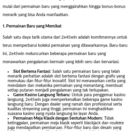
mulai dari permainan baru yang menggairahkan hingga bonus-bonus
menarik yang bisa Anda manfaatkan.
1. Permainan Baru yang Memikat
Salah satu daya tarik utama dari 2x45win adalah komitmennya untuk
terus memperbarui koleksi permainan yang ditawarkannya. Baru-baru
ini, 2x45win meluncurkan beberapa permainan baru yang
menawarkan pengalaman bermain yang lebih seru dan bervariasi.
Slot Bertema Fantasi:
Salah satu permainan baru yang telah
menarik perhatian adalah slot bertema fantasi dengan grafis yang
memukau dan fitur-fitur inovatif. Slot ini menawarkan cerita yang
mendalam dan mekanika permainan yang menantang, membuat
setiap putaran menjadi pengalaman yang tak terlupakan.
Game Kasino Langsung Terbaru:
Untuk para penggemar kasino
langsung, 2x45win juga memperkenalkan beberapa game kasino
langsung baru. Dengan dealer yang ramah dan profesional serta
kualitas streaming yang tinggi, permainan ini menghadirkan
suasana kasino yang nyata langsung ke layar Anda.
Permainan Meja Klasik dengan Sentuhan Modern:
Tidak
ketinggalan, permainan meja klasik seperti blackjack dan roulette
juga mendapatkan pembaruan. Fitur-fitur baru dan desain yang