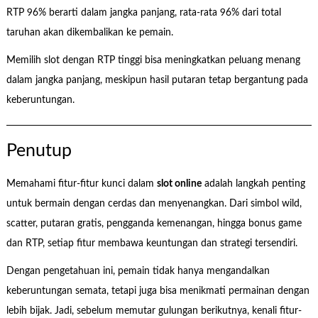
RTP 96% berarti dalam jangka panjang, rata-rata 96% dari total
taruhan akan dikembalikan ke pemain.
Memilih slot dengan RTP tinggi bisa meningkatkan peluang menang
dalam jangka panjang, meskipun hasil putaran tetap bergantung pada
keberuntungan.
Penutup
Memahami fitur-fitur kunci dalam
slot online
adalah langkah penting
untuk bermain dengan cerdas dan menyenangkan. Dari simbol wild,
scatter, putaran gratis, pengganda kemenangan, hingga bonus game
dan RTP, setiap fitur membawa keuntungan dan strategi tersendiri.
Dengan pengetahuan ini, pemain tidak hanya mengandalkan
keberuntungan semata, tetapi juga bisa menikmati permainan dengan
lebih bijak. Jadi, sebelum memutar gulungan berikutnya, kenali fitur-