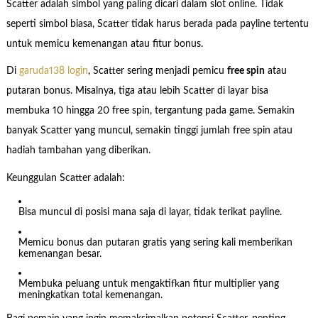
Scatter adalah simbol yang paling dicari dalam slot online. Tidak
seperti simbol biasa, Scatter tidak harus berada pada payline tertentu
untuk memicu kemenangan atau fitur bonus.
Di
garuda138 login
, Scatter sering menjadi pemicu
free spin
atau
putaran bonus. Misalnya, tiga atau lebih Scatter di layar bisa
membuka 10 hingga 20 free spin, tergantung pada game. Semakin
banyak Scatter yang muncul, semakin tinggi jumlah free spin atau
hadiah tambahan yang diberikan.
Keunggulan Scatter adalah:
Bisa muncul di posisi mana saja di layar, tidak terikat payline.
Memicu bonus dan putaran gratis yang sering kali memberikan
kemenangan besar.
Membuka peluang untuk mengaktifkan fitur multiplier yang
meningkatkan total kemenangan.