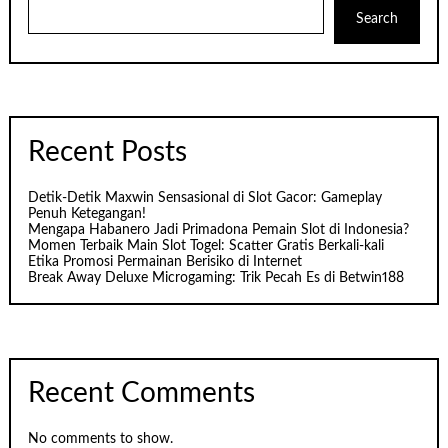
Search
Recent Posts
Detik-Detik Maxwin Sensasional di Slot Gacor: Gameplay
Penuh Ketegangan!
Mengapa Habanero Jadi Primadona Pemain Slot di Indonesia?
Momen Terbaik Main Slot Togel: Scatter Gratis Berkali-kali
Etika Promosi Permainan Berisiko di Internet
Break Away Deluxe Microgaming: Trik Pecah Es di Betwin188
Recent Comments
No comments to show.