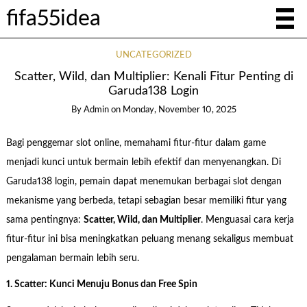
fifa55idea
UNCATEGORIZED
Scatter, Wild, dan Multiplier: Kenali Fitur Penting di
Garuda138 Login
By
Admin
on
Monday, November 10, 2025
Bagi penggemar slot online, memahami fitur-fitur dalam game
menjadi kunci untuk bermain lebih efektif dan menyenangkan. Di
Garuda138 login, pemain dapat menemukan berbagai slot dengan
mekanisme yang berbeda, tetapi sebagian besar memiliki fitur yang
sama pentingnya:
Scatter, Wild, dan Multiplier
. Menguasai cara kerja
fitur-fitur ini bisa meningkatkan peluang menang sekaligus membuat
pengalaman bermain lebih seru.
1. Scatter: Kunci Menuju Bonus dan Free Spin