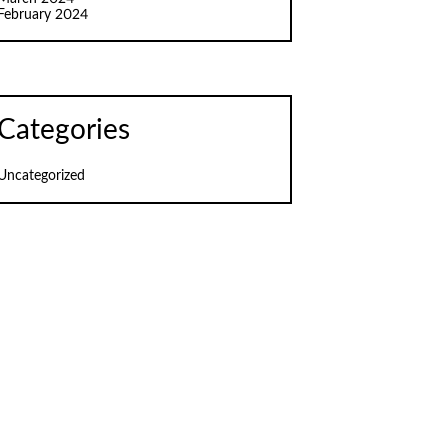
February 2024
Categories
Uncategorized