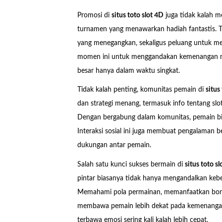
Promosi di
situs toto slot 4D
juga tidak kalah me
turnamen yang menawarkan hadiah fantastis. T
yang menegangkan, sekaligus peluang untuk m
momen ini untuk menggandakan kemenangan me
besar hanya dalam waktu singkat.
Tidak kalah penting, komunitas pemain di
situs
dan strategi menang, termasuk info tentang slo
Dengan bergabung dalam komunitas, pemain bis
Interaksi sosial ini juga membuat pengalaman 
dukungan antar pemain.
Salah satu kunci sukses bermain di
situs toto s
pintar biasanya tidak hanya mengandalkan keb
Memahami pola permainan, memanfaatkan bonus,
membawa pemain lebih dekat pada kemenangan b
terbawa emosi sering kali kalah lebih cepat.