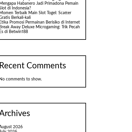
Mengapa Habanero Jadi Primadona Pemain
Slot di Indonesia?
Momen Terbaik Main Slot Togel: Scatter
Gratis Berkali-kali
Etika Promosi Permainan Berisiko di Internet
Break Away Deluxe Microgaming: Trik Pecah
Es di Betwin188
Recent Comments
No comments to show.
Archives
August 2026
July 2026