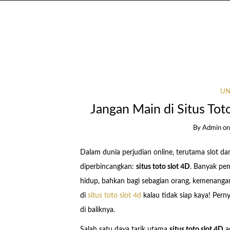
UN
Jangan Main di Situs Tot
By
Admin
o
Dalam dunia perjudian online, terutama slot dan
diperbincangkan:
situs toto slot 4D
. Banyak pe
hidup, bahkan bagi sebagian orang, kemenangan 
di
situs toto slot 4d
kalau tidak siap kaya! Pern
di baliknya.
Salah satu daya tarik utama
situs toto slot 4D
a