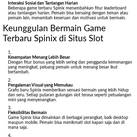
Interaksi Sosial dan Tantangan Harian
Beberapa game terbaru Spinix menambahkan fitur leaderboard
atau tantangan harian. Pemain bisa bersaing dengan teman atau
pemain lain, menambah keseruan dan motivasi untuk bermain.
Keunggulan Bermain Game
Terbaru Spinix di Situs Slot
Kesempatan Menang Lebih Besar
Dengan fitur bonus yang lebih sering dan pengganda kemenangan
yang meningkat, peluang pemain untuk menang besar ikut
bertambah.
Pengalaman Visual yang Memukau
Grafis baru Spinix memberikan sensasi bermain yang lebih hidup
dan seru. Setiap putaran gulungan slot terasa seperti petualangan
mini yang menyenangkan.
Fleksibilitas Bermain
Game Spinix bisa dimainkan di berbagai perangkat, baik desktop
maupun mobile. Pemain bisa menikmati slot kapan saja dan di
mana saja.