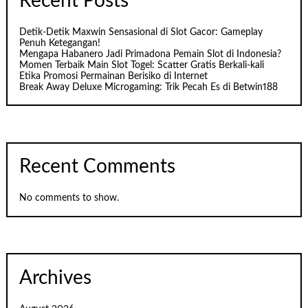
Recent Posts
Detik-Detik Maxwin Sensasional di Slot Gacor: Gameplay
Penuh Ketegangan!
Mengapa Habanero Jadi Primadona Pemain Slot di Indonesia?
Momen Terbaik Main Slot Togel: Scatter Gratis Berkali-kali
Etika Promosi Permainan Berisiko di Internet
Break Away Deluxe Microgaming: Trik Pecah Es di Betwin188
Recent Comments
No comments to show.
Archives