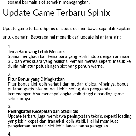
sensasi bermain slot semakin menegangkan.
Update Game Terbaru Spinix
Update game terbaru Spinix di situs slot membawa sejumlah kejutan
untuk pemain. Beberapa hal menarik dari update ini antara lain:
Tema Baru yang Lebih Menarik
Spinix menghadirkan tema baru yang lebih hidup dengan animasi
3D dan efek suara yang realistis. Pemain merasa seperti masuk ke
dunia miniatur petualangan slot yang penuh warna.
Fitur Bonus yang Ditingkatkan
Fitur bonus kini lebih variatif dan mudah dipicu. Misalnya, bonus
putaran gratis bisa muncul lebih sering, dan pengganda
kemenangan bisa mencapai angka lebih tinggi dibanding game
sebelumnya.
Peningkatan Kecepatan dan Stabilitas
Update terbaru juga membawa peningkatan teknis, seperti loading
yang lebih cepat dan transaksi lebih stabil. Hal ini membuat
pengalaman bermain slot lebih lancar tanpa gangguan.