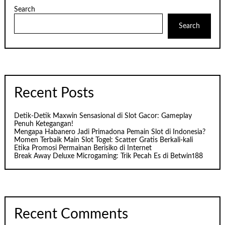
Search
Search
Recent Posts
Detik-Detik Maxwin Sensasional di Slot Gacor: Gameplay
Penuh Ketegangan!
Mengapa Habanero Jadi Primadona Pemain Slot di Indonesia?
Momen Terbaik Main Slot Togel: Scatter Gratis Berkali-kali
Etika Promosi Permainan Berisiko di Internet
Break Away Deluxe Microgaming: Trik Pecah Es di Betwin188
Recent Comments