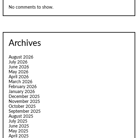
No comments to show.
Archives
August 2026
July 2026
June 2026
May 2026
April 2026
March 2026
February 2026
January 2026
December 2025
November 2025
October 2025
September 2025
August 2025
July 2025
June 2025
May 2025
April 2025