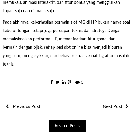
memukau, animasi interaktif, dan fitur bonus yang menggiurkan
kapan saja dan di mana saja.
Pada akhirnya, keberhasilan bermain slot MG di HP bukan hanya soal
keberuntungan, tetapi juga persiapan teknis dan strategi. Dengan
memaksimalkan performa HP, memanfaatkan fitur game, dan
bermain dengan bijak, setiap sesi slot online bisa menjadi hiburan
yang seru, mengasyikkan, dan bebas frustrasi akibat lag atau masalah
teknis.
0
Previous Post
Next Post
Related Posts