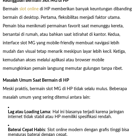
Keunggulan Bermain Slot MG di HP
Bermain
slot online
di HP memberikan banyak keuntungan dibanding
bermain di desktop. Pertama, fleksibilitas menjadi faktor utama.
Pemain bisa menikmati permainan favorit saat menunggu kereta,
bersantai di rumah, atau bahkan saat istirahat di kantor. Kedua,
interface slot MG yang mobile-friendly membuat navigasi lebih
mudah dan visual tetap menarik meskipun layar lebih kecil. Ketiga,
kemudahan akses melalui aplikasi atau browser mobile
memungkinkan pemain langsung memutar gulungan tanpa ribet.
Masalah Umum Saat Bermain di HP
Meski praktis, bermain slot MG di HP tidak selalu mulus. Beberapa
masalah umum yang sering ditemui antara lain:
Lag atau Loading Lama
: Hal ini biasanya terjadi karena jaringan
internet tidak stabil atau HP memiliki spesifikasi rendah.
Baterai Cepat Habis
: Slot online modern dengan grafis tinggi bisa
menguras baterai dengan cepat.