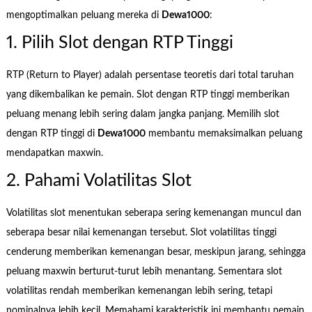
mengoptimalkan peluang mereka di
Dewa1000
:
1. Pilih Slot dengan RTP Tinggi
RTP (Return to Player) adalah persentase teoretis dari total taruhan
yang dikembalikan ke pemain. Slot dengan RTP tinggi memberikan
peluang menang lebih sering dalam jangka panjang. Memilih slot
dengan RTP tinggi di
Dewa1000
membantu memaksimalkan peluang
mendapatkan maxwin.
2. Pahami Volatilitas Slot
Volatilitas slot menentukan seberapa sering kemenangan muncul dan
seberapa besar nilai kemenangan tersebut. Slot volatilitas tinggi
cenderung memberikan kemenangan besar, meskipun jarang, sehingga
peluang maxwin berturut-turut lebih menantang. Sementara slot
volatilitas rendah memberikan kemenangan lebih sering, tetapi
nominalnya lebih kecil. Memahami karakteristik ini membantu pemain