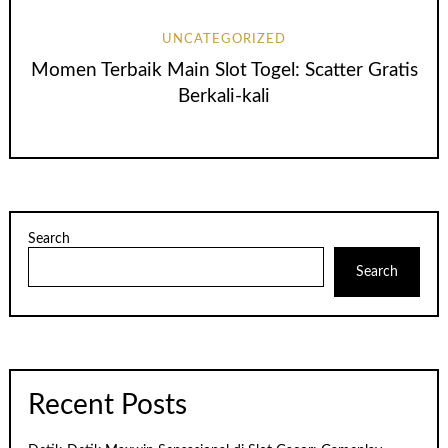
UNCATEGORIZED
Momen Terbaik Main Slot Togel: Scatter Gratis
Berkali-kali
Search
Search
Recent Posts