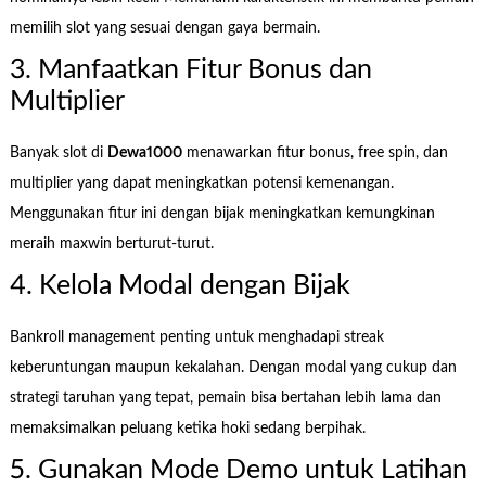
memilih slot yang sesuai dengan gaya bermain.
3. Manfaatkan Fitur Bonus dan
Multiplier
Banyak slot di
Dewa1000
menawarkan fitur bonus, free spin, dan
multiplier yang dapat meningkatkan potensi kemenangan.
Menggunakan fitur ini dengan bijak meningkatkan kemungkinan
meraih maxwin berturut-turut.
4. Kelola Modal dengan Bijak
Bankroll management penting untuk menghadapi streak
keberuntungan maupun kekalahan. Dengan modal yang cukup dan
strategi taruhan yang tepat, pemain bisa bertahan lebih lama dan
memaksimalkan peluang ketika hoki sedang berpihak.
5. Gunakan Mode Demo untuk Latihan