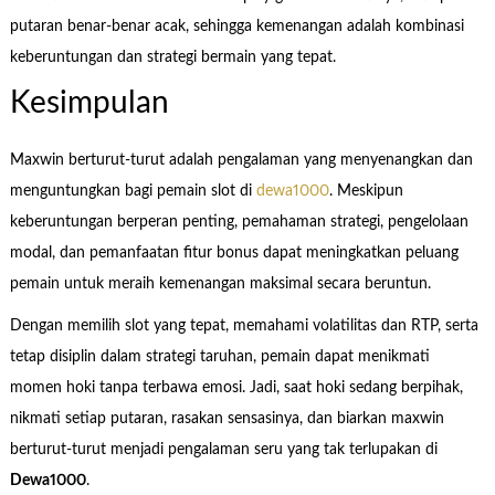
putaran benar-benar acak, sehingga kemenangan adalah kombinasi
keberuntungan dan strategi bermain yang tepat.
Kesimpulan
Maxwin berturut-turut adalah pengalaman yang menyenangkan dan
menguntungkan bagi pemain slot di
dewa1000
. Meskipun
keberuntungan berperan penting, pemahaman strategi, pengelolaan
modal, dan pemanfaatan fitur bonus dapat meningkatkan peluang
pemain untuk meraih kemenangan maksimal secara beruntun.
Dengan memilih slot yang tepat, memahami volatilitas dan RTP, serta
tetap disiplin dalam strategi taruhan, pemain dapat menikmati
momen hoki tanpa terbawa emosi. Jadi, saat hoki sedang berpihak,
nikmati setiap putaran, rasakan sensasinya, dan biarkan maxwin
berturut-turut menjadi pengalaman seru yang tak terlupakan di
Dewa1000
.