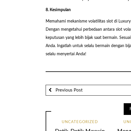
8. Kesimpulan
Memahami mekanisme volatilitas slot di Luxury 
Dengan mengetahui perbedaan antara slot vola
keputusan yang lebih bijak saat bermain. Sesu
Anda. Ingatlah untuk selalu bermain dengan b
selalu menyertai Anda!
Previous Post
UNCATEGORIZED
UN