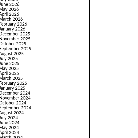
June 2026
May 2026
April 2026
March 2026
February 2026
January 2026
December 2025
November 2025
October 2025
September 2025
August 2025
July 2025
June 2025
May 2025
April 2025
March 2025
February 2025
January 2025
December 2024
November 2024
October 2024
September 2024
August 2024
July 2024
June 2024
May 2024
April 2024
March 2024