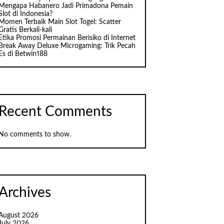
Mengapa Habanero Jadi Primadona Pemain
Slot di Indonesia?
Momen Terbaik Main Slot Togel: Scatter
Gratis Berkali-kali
Etika Promosi Permainan Berisiko di Internet
Break Away Deluxe Microgaming: Trik Pecah
Es di Betwin188
Recent Comments
No comments to show.
Archives
August 2026
July 2026