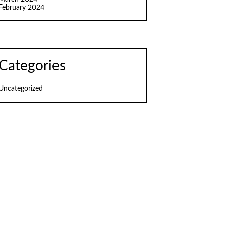
February 2024
Categories
Uncategorized