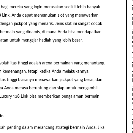
n bagi mereka yang ingin merasakan sedikit lebih banyak
 138 Link, Anda dapat menemukan slot yang menawarkan
engan jackpot yang menarik. Jenis slot ini sangat cocok
 bermain yang dinamis, di mana Anda bisa mendapatkan
atan untuk mengejar hadiah yang lebih besar.
volatilitas tinggi adalah arena permainan yang menantang.
an kemenangan, tetapi ketika Anda melakukannya,
litas tinggi biasanya menawarkan jackpot yang besar, dan
 Jika Anda merasa beruntung dan siap untuk mengambil
 di Luxury 138 Link bisa memberikan pengalaman bermain
in
ngkah penting dalam merancang strategi bermain Anda. Jika