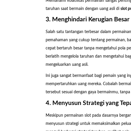
Memahami volatilitas permainan sangat pentin
taruhan saat bermain dengan uang asli di
slot p
3. Menghindari Kerugian Besar
Salah satu tantangan terbesar dalam permainan
pemahaman yang cukup tentang permainan, bany
cepat bertaruh besar tanpa mengetahui pola 
berlatih mengelola taruhan dan mengetahui bag
mengeluarkan uang asli.
Ini juga sangat bermanfaat bagi pemain yang i
mempertaruhkan uang mereka. Cobalah bermai
tersebut sesuai dengan gaya bermainmu, tanpa r
4. Menyusun Strategi yang Tep
Meskipun permainan slot pada dasarnya bergan
menyusun strategi untuk memaksimalkan pelua