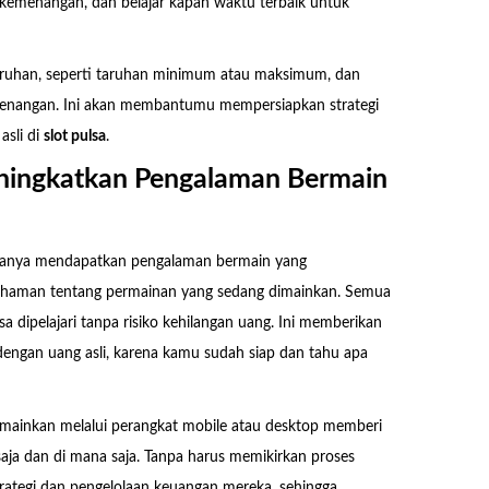
a kemenangan, dan belajar kapan waktu terbaik untuk
aruhan, seperti taruhan minimum atau maksimum, dan
enangan. Ini akan membantumu mempersiapkan strategi
asli di
slot pulsa
.
ingkatkan Pengalaman Bermain
hanya mendapatkan pengalaman bermain yang
ahaman tentang permainan yang sedang dimainkan. Semua
isa dipelajari tanpa risiko kehilangan uang. Ini memberikan
engan uang asli, karena kamu sudah siap dan tahu apa
mainkan melalui perangkat mobile atau desktop memberi
aja dan di mana saja. Tanpa harus memikirkan proses
trategi dan pengelolaan keuangan mereka, sehingga