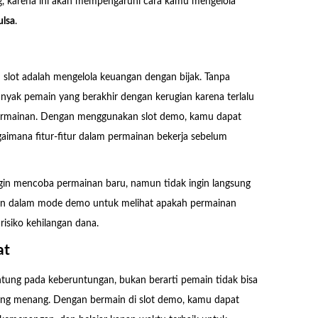
g, karena ini akan mempengaruhi cara kamu mengelola
ulsa
.
 slot adalah mengelola keuangan dengan bijak. Tanpa
ak pemain yang berakhir dengan kerugian karena terlalu
permainan. Dengan menggunakan slot demo, kamu dapat
aimana fitur-fitur dalam permainan bekerja sebelum
ngin mencoba permainan baru, namun tidak ingin langsung
n dalam mode demo untuk melihat apakah permainan
isiko kehilangan dana.
at
tung pada keberuntungan, bukan berarti pemain tidak bisa
ng menang. Dengan bermain di slot demo, kamu dapat