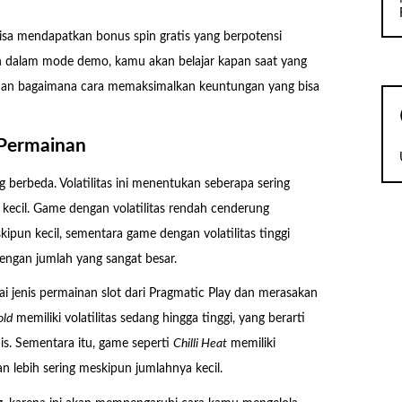
isa mendapatkan bonus spin gratis yang berpotensi
 dalam mode demo, kamu akan belajar kapan saat yang
i dan bagaimana cara memaksimalkan keuntungan yang bisa
s Permainan
ng berbeda. Volatilitas ini menentukan seberapa sering
ecil. Game dengan volatilitas rendah cenderung
pun kecil, sementara game dengan volatilitas tinggi
gan jumlah yang sangat besar.
 jenis permainan slot dari Pragmatic Play dan merasakan
old
memiliki volatilitas sedang hingga tinggi, yang berarti
s. Sementara itu, game seperti
Chilli Heat
memiliki
n lebih sering meskipun jumlahnya kecil.