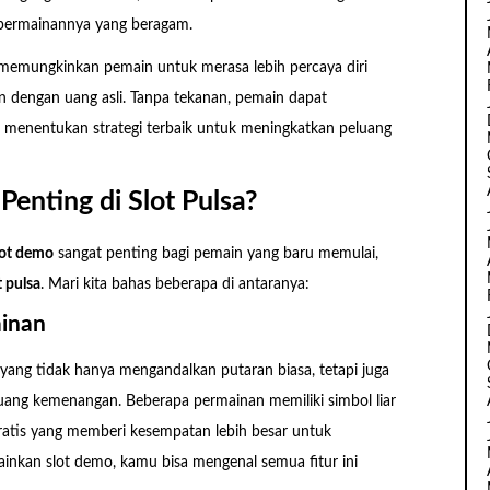
 permainannya yang beragam.
emungkinkan pemain untuk merasa lebih percaya diri
n dengan uang asli. Tanpa tekanan, pemain dapat
an menentukan strategi terbaik untuk meningkatkan peluang
enting di Slot Pulsa?
lot demo
sangat penting bagi pemain yang baru memulai,
t pulsa
. Mari kita bahas beberapa di antaranya:
ainan
yang tidak hanya mengandalkan putaran biasa, tetapi juga
luang kemenangan. Beberapa permainan memiliki simbol liar
 gratis yang memberi kesempatan lebih besar untuk
kan slot demo, kamu bisa mengenal semua fitur ini