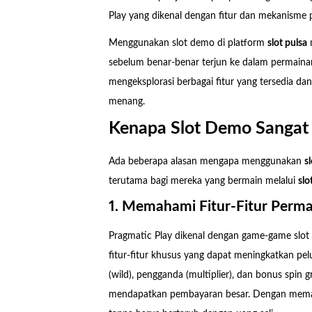
Play yang dikenal dengan fitur dan mekanisme
Menggunakan slot demo di platform
slot pulsa
m
sebelum benar-benar terjun ke dalam permaina
mengeksplorasi berbagai fitur yang tersedia d
menang.
Kenapa Slot Demo Sangat P
Ada beberapa alasan mengapa menggunakan
s
terutama bagi mereka yang bermain melalui
slo
1. Memahami Fitur-Fitur Perm
Pragmatic Play dikenal dengan game-game slot 
fitur-fitur khusus yang dapat meningkatkan pe
(wild), pengganda (multiplier), dan bonus spin
mendapatkan pembayaran besar. Dengan memain