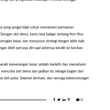
ma yang sangat bijak untuk memahami permainan
 Dengan slot demo, kamu bisa belajar tentang fitur-fitur
erugian besar, dan menyusun strategi dengan lebih baik.
 lebih percaya diri saat akhirnya beralih ke taruhan
meraih kemenangan besar setelah berlatih dan memahami
 mencoba slot demo dan jadikan itu sebagai bagian dari
a slot pulsa. Selamat bermain, dan semoga keberuntungan
0