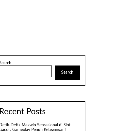
Search
Search
Recent Posts
Detik-Detik Maxwin Sensasional di Slot
Gacor: Gameplay Penuh Ketegangan!