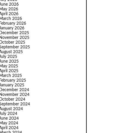
June 2026
May 2026
April 2026
March 2026
February 2026
January 2026
December 2025
November 2025
October 2025
September 2025
August 2025
July 2025
June 2025
May 2025
April 2025
March 2025
February 2025
January 2025
December 2024
November 2024
October 2024
September 2024
August 2024
July 2024
June 2024
May 2024
April 2024
March 2024