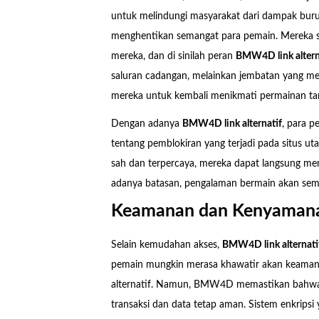
untuk melindungi masyarakat dari dampak buruk 
menghentikan semangat para pemain. Mereka se
mereka, dan di sinilah peran
BMW4D link altern
saluran cadangan, melainkan jembatan yang m
mereka untuk kembali menikmati permainan ta
Dengan adanya
BMW4D link alternatif
, para 
tentang pemblokiran yang terjadi pada situs ut
sah dan terpercaya, mereka dapat langsung men
adanya batasan, pengalaman bermain akan se
Keamanan dan Kenyamana
Selain kemudahan akses,
BMW4D link alternati
pemain mungkin merasa khawatir akan keamana
alternatif. Namun, BMW4D memastikan bahwa me
transaksi dan data tetap aman. Sistem enkripsi 