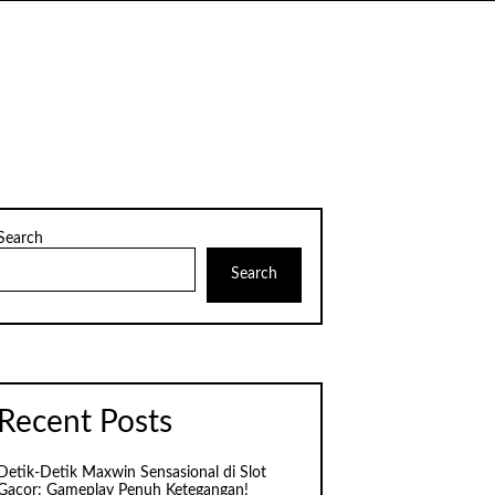
Search
Search
Recent Posts
Detik-Detik Maxwin Sensasional di Slot
Gacor: Gameplay Penuh Ketegangan!