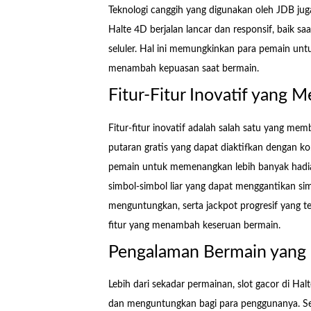
Teknologi canggih yang digunakan oleh JDB ju
Halte 4D berjalan lancar dan responsif, baik 
seluler. Hal ini memungkinkan para pemain un
menambah kepuasan saat bermain.
Fitur-Fitur Inovatif yang
Fitur-fitur inovatif adalah salah satu yang memb
putaran gratis yang dapat diaktifkan dengan k
pemain untuk memenangkan lebih banyak hadiah
simbol-simbol liar yang dapat menggantikan si
menguntungkan, serta jackpot progresif yang
fitur yang menambah keseruan bermain.
Pengalaman Bermain yan
Lebih dari sekadar permainan, slot gacor di
dan menguntungkan bagi para penggunanya. Se