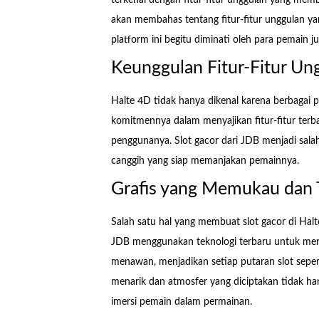
terkenal dengan fitur-fitur unggulan yang membu
akan membahas tentang fitur-fitur unggulan yan
platform ini begitu diminati oleh para pemain ju
Keunggulan Fitur-Fitur Un
Halte 4D tidak hanya dikenal karena berbagai p
komitmennya dalam menyajikan fitur-fitur ter
penggunanya. Slot gacor dari JDB menjadi salah 
canggih yang siap memanjakan pemainnya.
Grafis yang Memukau dan 
Salah satu hal yang membuat slot gacor di Halt
JDB menggunakan teknologi terbaru untuk mengh
menawan, menjadikan setiap putaran slot seper
menarik dan atmosfer yang diciptakan tidak ha
imersi pemain dalam permainan.