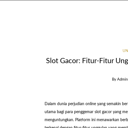
UN
Slot Gacor: Fitur-Fitur Un
By
Admin
Dalam dunia perjudian online yang semakin be
utama bagi para penggemar slot gacor yang m
menguntungkan. Platform ini menawarkan berbag