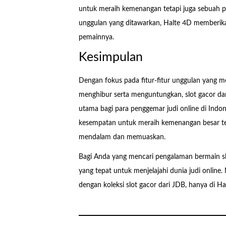
untuk meraih kemenangan tetapi juga sebuah pe
unggulan yang ditawarkan, Halte 4D memberik
pemainnya.
Kesimpulan
Dengan fokus pada fitur-fitur unggulan yang m
menghibur serta menguntungkan, slot gacor dar
utama bagi para penggemar judi online di Indo
kesempatan untuk meraih kemenangan besar t
mendalam dan memuaskan.
Bagi Anda yang mencari pengalaman bermain slo
yang tepat untuk menjelajahi dunia judi onlin
dengan koleksi slot gacor dari JDB, hanya di Ha