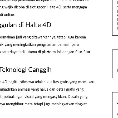
at setiap permainan menjadi lebih menarik. Artikel ini
g wajib dicoba di slot gacor Halte 4D, serta mengapa
di online.
ggulan di Halte 4D
ermainan judi yang ditawarkannya, tetapi juga karena
baik yang meningkatkan pengalaman bermain para
satu daya tarik utama di platform ini, dengan fitur-fitur
Teknologi Canggih
e 4D begitu istimewa adalah kualitas grafis yang memukau.
adirkan animasi yang halus dan detail grafis yang
ti petualangan visual yang mengasyikkan. Desain yang
nya menghibur mata tetapi juga meningkatkan tingkat