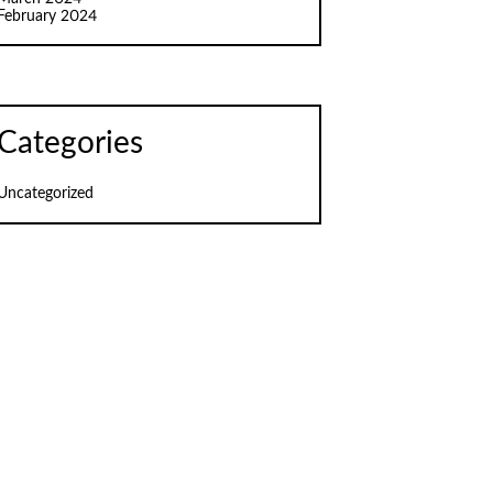
February 2024
Categories
Uncategorized