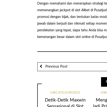
Dengan memahami dan menerapkan strategi ter
memenangkan jackpot di slot Allbet di Pusatjud
promosi dengan bijak, dan tentukan batas moda
jawab dalam berjudi dan nikmati setiap mome
pendekatan yang tepat, siapa tahu Anda bisa me
kemenangan besar dalam slot online di Pusatjud
Previous Post
UNCATEGORIZED
UN
Detik-Detik Maxwin
Meng
Sensasional di Slot
Jadi P