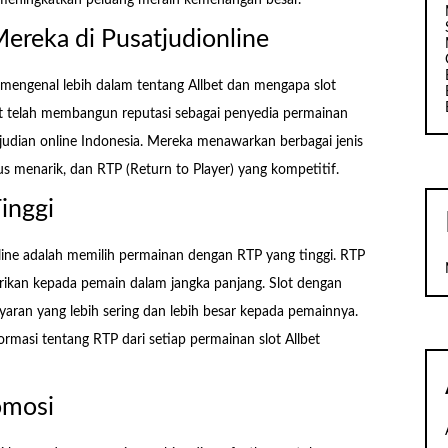
 meningkatkan peluang meraih kemenangan besar.
ereka di Pusatjudionline
 mengenal lebih dalam tentang Allbet dan mengapa slot
et telah membangun reputasi sebagai penyedia permainan
erjudian online Indonesia. Mereka menawarkan berbagai jenis
us menarik, dan RTP (Return to Player) yang kompetitif.
inggi
nline adalah memilih permainan dengan RTP yang tinggi. RTP
ikan kepada pemain dalam jangka panjang. Slot dengan
ran yang lebih sering dan lebih besar kepada pemainnya.
rmasi tentang RTP dari setiap permainan slot Allbet
omosi