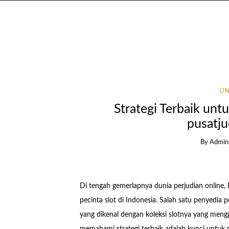
UN
Strategi Terbaik un
pusatju
By
Admin
Di tengah gemerlapnya dunia perjudian online, 
pecinta slot di Indonesia. Salah satu penyedia p
yang dikenal dengan koleksi slotnya yang meng