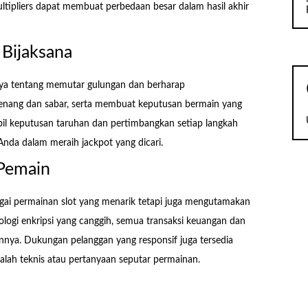
multipliers dapat membuat perbedaan besar dalam hasil akhir
Bijaksana
hanya tentang memutar gulungan dan berharap
tenang dan sabar, serta membuat keputusan bermain yang
il keputusan taruhan dan pertimbangkan setiap langkah
nda dalam meraih jackpot yang dicari.
Pemain
gai permainan slot yang menarik tetapi juga mengutamakan
gi enkripsi yang canggih, semua transaksi keuangan dan
nnya. Dukungan pelanggan yang responsif juga tersedia
ah teknis atau pertanyaan seputar permainan.