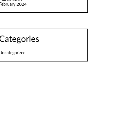
February 2024
Categories
Uncategorized