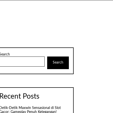
Search
Search
Recent Posts
Detik-Detik Maxwin Sensasional di Slot
Gacor: Gameplay Penuh Ketegangan!