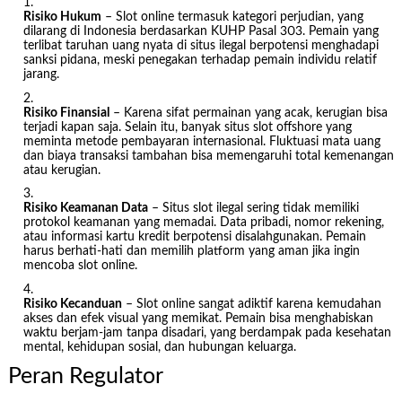
Risiko Hukum
– Slot online termasuk kategori perjudian, yang
dilarang di Indonesia berdasarkan KUHP Pasal 303. Pemain yang
terlibat taruhan uang nyata di situs ilegal berpotensi menghadapi
sanksi pidana, meski penegakan terhadap pemain individu relatif
jarang.
Risiko Finansial
– Karena sifat permainan yang acak, kerugian bisa
terjadi kapan saja. Selain itu, banyak situs slot offshore yang
meminta metode pembayaran internasional. Fluktuasi mata uang
dan biaya transaksi tambahan bisa memengaruhi total kemenangan
atau kerugian.
Risiko Keamanan Data
– Situs slot ilegal sering tidak memiliki
protokol keamanan yang memadai. Data pribadi, nomor rekening,
atau informasi kartu kredit berpotensi disalahgunakan. Pemain
harus berhati-hati dan memilih platform yang aman jika ingin
mencoba slot online.
Risiko Kecanduan
– Slot online sangat adiktif karena kemudahan
akses dan efek visual yang memikat. Pemain bisa menghabiskan
waktu berjam-jam tanpa disadari, yang berdampak pada kesehatan
mental, kehidupan sosial, dan hubungan keluarga.
Peran Regulator