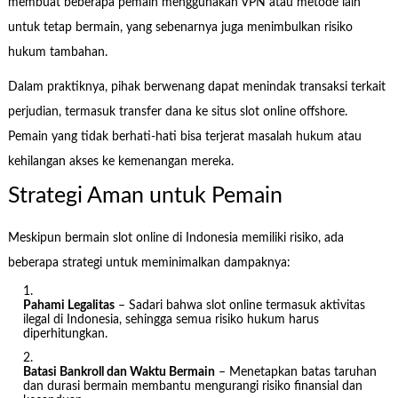
membuat beberapa pemain menggunakan VPN atau metode lain
untuk tetap bermain, yang sebenarnya juga menimbulkan risiko
hukum tambahan.
Dalam praktiknya, pihak berwenang dapat menindak transaksi terkait
perjudian, termasuk transfer dana ke situs slot online offshore.
Pemain yang tidak berhati-hati bisa terjerat masalah hukum atau
kehilangan akses ke kemenangan mereka.
Strategi Aman untuk Pemain
Meskipun bermain slot online di Indonesia memiliki risiko, ada
beberapa strategi untuk meminimalkan dampaknya:
Pahami Legalitas
– Sadari bahwa slot online termasuk aktivitas
ilegal di Indonesia, sehingga semua risiko hukum harus
diperhitungkan.
Batasi Bankroll dan Waktu Bermain
– Menetapkan batas taruhan
dan durasi bermain membantu mengurangi risiko finansial dan