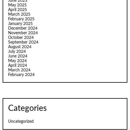
June 2025
May 2025
April 2025
March 2025
February 2025
January 2025
December 2024
November 2024
October 2024
September 2024
August 2024
July 2024
June 2024
May 2024
April 2024
March 2024
February 2024
Categories
Uncategorized