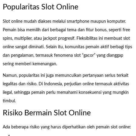
Popularitas Slot Online
Slot online mudah diakses melalui smartphone maupun komputer.
Pemain bisa memilih dari berbagai tema dan fitur bonus, seperti free
spins, multiplier, atau jackpot progresif. Fleksibilitas ini membuat slot
online sangat diminati. Selain itu, komunitas pemain aktif berbagi tips
dan pengalaman, termasuk fenomena slot “gacor” yang dianggap
sering memberi kemenangan.
Namun, popularitas ini juga memunculkan pertanyaan serius terkait
legalitas dan risiko. Di Indonesia, perjudian online termasuk aktivitas
ilegal, sehingga pemain perlu memahami konsekuensi yang mungkin
timbul.
Risiko Bermain Slot Online
Ada beberapa risiko yang harus diperhatikan oleh pemain slot online: