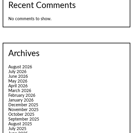
Recent Comments
No comments to show.
Archives
August 2026
July 2026
June 2026
May 2026
April 2026
March 2026
February 2026
January 2026
December 2025
November 2025
October 2025
September 2025
August 2025
July 2025