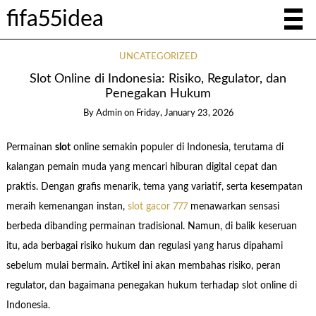
fifa55idea
UNCATEGORIZED
Slot Online di Indonesia: Risiko, Regulator, dan
Penegakan Hukum
By
Admin
on
Friday, January 23, 2026
Permainan
slot
online semakin populer di Indonesia, terutama di
kalangan pemain muda yang mencari hiburan digital cepat dan
praktis. Dengan grafis menarik, tema yang variatif, serta kesempatan
meraih kemenangan instan,
slot gacor 777
menawarkan sensasi
berbeda dibanding permainan tradisional. Namun, di balik keseruan
itu, ada berbagai risiko hukum dan regulasi yang harus dipahami
sebelum mulai bermain. Artikel ini akan membahas risiko, peran
regulator, dan bagaimana penegakan hukum terhadap slot online di
Indonesia.