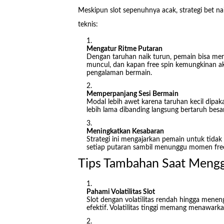
Meskipun slot sepenuhnya acak, strategi bet nai
teknis:
Mengatur Ritme Putaran
Dengan taruhan naik turun, pemain bisa mer
muncul, dan kapan free spin kemungkinan a
pengalaman bermain.
Memperpanjang Sesi Bermain
Modal lebih awet karena taruhan kecil dipak
lebih lama dibanding langsung bertaruh besar
Meningkatkan Kesabaran
Strategi ini mengajarkan pemain untuk tida
setiap putaran sambil menunggu momen free
Tips Tambahan Saat Mengg
Pahami Volatilitas Slot
Slot dengan volatilitas rendah hingga menen
efektif. Volatilitas tinggi memang menawarkan