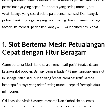
beberapa game memang dikenal oleh komunitas pemain karena ritme
permainannya yang cepat, fitur bonus yang sering muncul, atau
volatilitasnya yang sesuai selera para pencari sensasi. Dari banyak
pilihan, berikut tiga game yang paling sering disebut pemain sebagai
favorit jika mencari permainan yang
potensial
memberi hasil cepat.
1. Slot Bertema Mesir: Petualangan
Cepat dengan Fitur Beragam
Game bertema Mesir kuno selalu menempati posisi teratas dalam
kategori slot populer. Banyak pemain Badak178 menganggap jenis slot
ini sebagai salah satu pilihan yang “cepat menghasilkan” karena
beberapa fiturnya yang relatif sering muncul, seperti free spin atau
mini bonus.
Ciri khas slot Mesir biasanya menampilkan simbol-simbol emas,