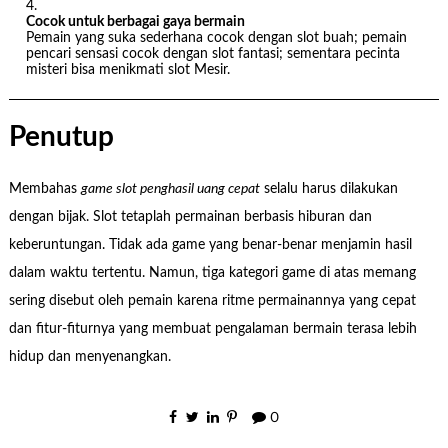
Cocok untuk berbagai gaya bermain
Pemain yang suka sederhana cocok dengan slot buah; pemain
pencari sensasi cocok dengan slot fantasi; sementara pecinta
misteri bisa menikmati slot Mesir.
Penutup
Membahas
game slot penghasil uang cepat
selalu harus dilakukan
dengan bijak. Slot tetaplah permainan berbasis hiburan dan
keberuntungan. Tidak ada game yang benar-benar menjamin hasil
dalam waktu tertentu. Namun, tiga kategori game di atas memang
sering disebut oleh pemain karena ritme permainannya yang cepat
dan fitur-fiturnya yang membuat pengalaman bermain terasa lebih
hidup dan menyenangkan.
0