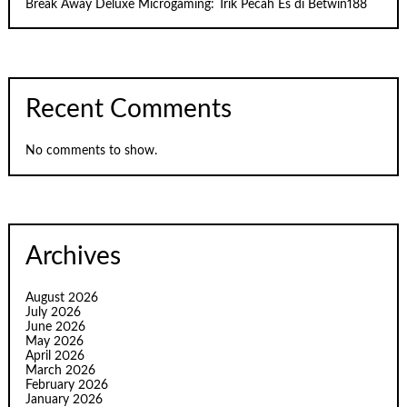
Break Away Deluxe Microgaming: Trik Pecah Es di Betwin188
Recent Comments
No comments to show.
Archives
August 2026
July 2026
June 2026
May 2026
April 2026
March 2026
February 2026
January 2026